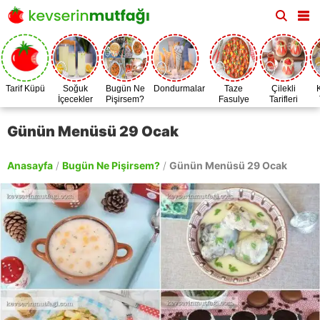
Tarif Küpü
Soğuk
Bugün Ne
Dondurmalar
Taze
Çilekli
İçecekler
Pişirsem?
Fasulye
Tarifleri
Zamanı
Günün Menüsü 29 Ocak
Anasayfa
/
Bugün Ne Pişirsem?
/
Günün Menüsü 29 Ocak