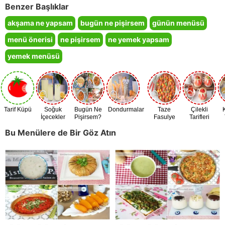
Benzer Başlıklar
akşama ne yapsam
bugün ne pişirsem
günün menüsü
menü önerisi
ne pişirsem
ne yemek yapsam
yemek menüsü
Tarif Küpü
Soğuk
Bugün Ne
Dondurmalar
Taze
Çilekli
İçecekler
Pişirsem?
Fasulye
Tarifleri
Zamanı
Bu Menülere de Bir Göz Atın