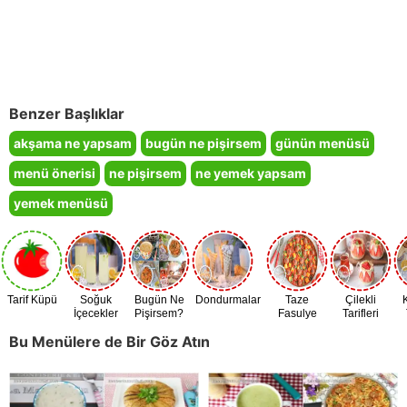
Benzer Başlıklar
akşama ne yapsam
bugün ne pişirsem
günün menüsü
menü önerisi
ne pişirsem
ne yemek yapsam
yemek menüsü
Tarif Küpü
Soğuk
Bugün Ne
Dondurmalar
Taze
Çilekli
İçecekler
Pişirsem?
Fasulye
Tarifleri
Zamanı
Bu Menülere de Bir Göz Atın