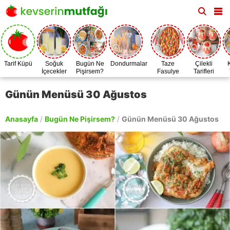
Tarif Küpü
Soğuk
Bugün Ne
Dondurmalar
Taze
Çilekli
İçecekler
Pişirsem?
Fasulye
Tarifleri
Zamanı
Günün Menüsü 30 Ağustos
Anasayfa
/
Bugün Ne Pişirsem?
/
Günün Menüsü 30 Ağustos