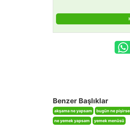
Benzer Başlıklar
akşama ne yapsam
bugün ne pişirs
ne yemek yapsam
yemek menüsü