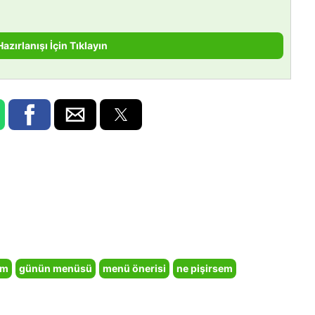
Hazırlanışı İçin Tıklayın
em
günün menüsü
menü önerisi
ne pişirsem