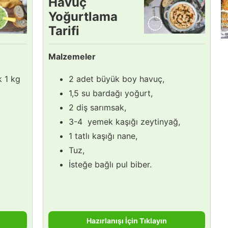
Havuç
Yoğurtlama
Tarifi
Malzemeler
k 1 kg
2 adet büyük boy havuç,
1,5 su bardağı yoğurt,
2 diş sarımsak,
3-4 yemek kaşığı zeytinyağ,
1 tatlı kaşığı nane,
Tuz,
İsteğe bağlı pul biber.
Hazırlanışı İçin Tıklayın