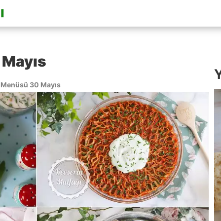
 Mayıs
Y
 Menüsü 30 Mayıs