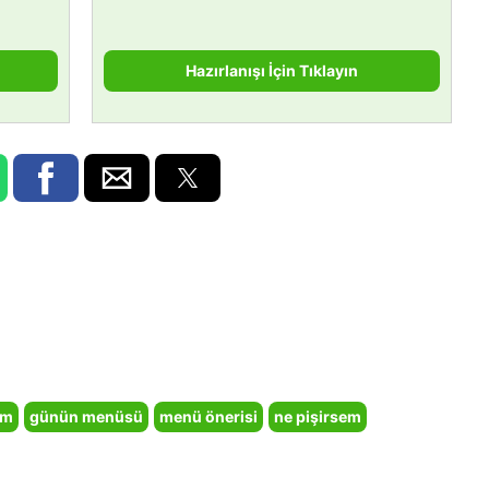
Hazırlanışı İçin Tıklayın
em
günün menüsü
menü önerisi
ne pişirsem