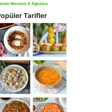
ünün Menüsü 8 Ağustos
opüler Tarifler