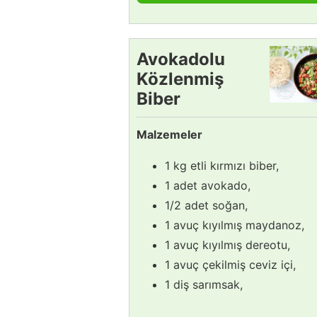
Avokadolu
Közlenmiş
Biber
Salatası
Malzemeler
Tarifi
1 kg etli kırmızı biber,
1 adet avokado,
1/2 adet soğan,
1 avuç kıyılmış maydanoz,
1 avuç kıyılmış dereotu,
1 avuç çekilmiş ceviz içi,
1 diş sarımsak,