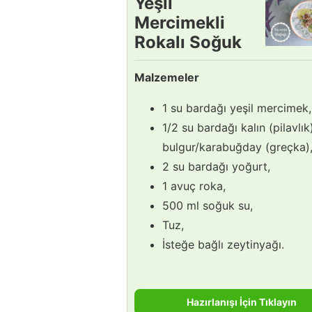
Yeşil
Mercimekli
Rokalı Soğuk
Çorba Tarifi
Malzemeler
1 su bardağı yeşil mercimek,
1/2 su bardağı kalın (pilavlık
bulgur/karabuğday (greçka)
2 su bardağı yoğurt,
1 avuç roka,
500 ml soğuk su,
Tuz,
İsteğe bağlı zeytinyağı.
Hazırlanışı İçin Tıklayın