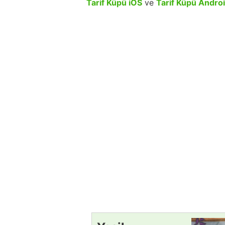
Tarif Küpü iOS
ve
Tarif Küpü Andro