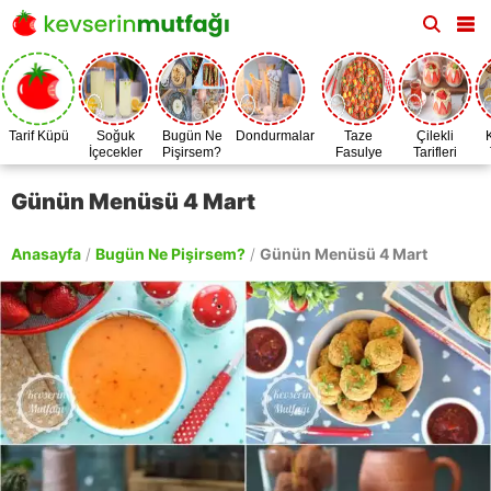
Tarif Küpü
Soğuk
Bugün Ne
Dondurmalar
Taze
Çilekli
İçecekler
Pişirsem?
Fasulye
Tarifleri
Zamanı
Günün Menüsü 4 Mart
Anasayfa
/
Bugün Ne Pişirsem?
/
Günün Menüsü 4 Mart