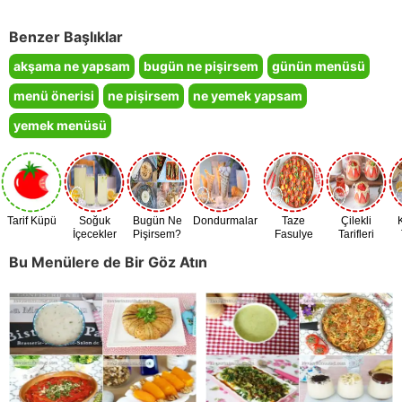
Benzer Başlıklar
akşama ne yapsam
bugün ne pişirsem
günün menüsü
menü önerisi
ne pişirsem
ne yemek yapsam
yemek menüsü
Tarif Küpü
Soğuk
Bugün Ne
Dondurmalar
Taze
Çilekli
İçecekler
Pişirsem?
Fasulye
Tarifleri
Zamanı
Bu Menülere de Bir Göz Atın