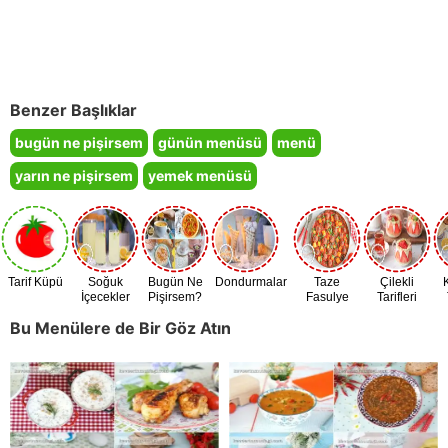
Benzer Başlıklar
bugün ne pişirsem
günün menüsü
menü
yarın ne pişirsem
yemek menüsü
Tarif Küpü
Soğuk
Bugün Ne
Dondurmalar
Taze
Çilekli
İçecekler
Pişirsem?
Fasulye
Tarifleri
Zamanı
Bu Menülere de Bir Göz Atın