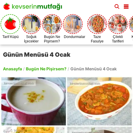
Tarif Küpü
Soğuk
Bugün Ne
Dondurmalar
Taze
Çilekli
İçecekler
Pişirsem?
Fasulye
Tarifleri
Zamanı
Günün Menüsü 4 Ocak
Anasayfa
/
Bugün Ne Pişirsem?
/
Günün Menüsü 4 Ocak