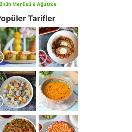
ünün Menüsü 9 Ağustos
opüler Tarifler