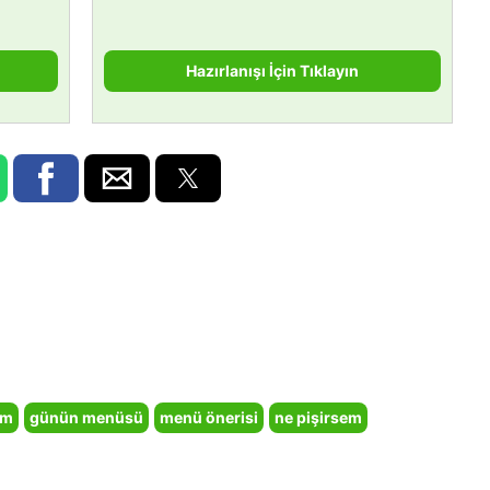
Hazırlanışı İçin Tıklayın
em
günün menüsü
menü önerisi
ne pişirsem