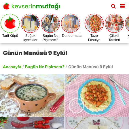
Tarif Küpü
Soğuk
Bugün Ne
Dondurmalar
Taze
Çilekli
İçecekler
Pişirsem?
Fasulye
Tarifleri
Zamanı
Günün Menüsü 9 Eylül
Anasayfa
/
Bugün Ne Pişirsem?
/
Günün Menüsü 9 Eylül