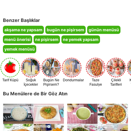
Benzer Başlıklar
akşama ne yapsam
bugün ne pişirsem
günün menüsü
menü önerisi
ne pişirsem
ne yemek yapsam
yemek menüsü
Tarif Küpü
Soğuk
Bugün Ne
Dondurmalar
Taze
Çilekli
İçecekler
Pişirsem?
Fasulye
Tarifleri
Zamanı
Bu Menülere de Bir Göz Atın