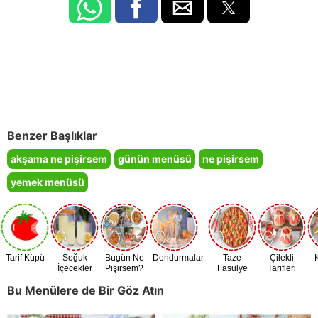
Benzer Başlıklar
akşama ne pişirsem
günün menüsü
ne pişirsem
yemek menüsü
Tarif Küpü
Soğuk
Bugün Ne
Dondurmalar
Taze
Çilekli
İçecekler
Pişirsem?
Fasulye
Tarifleri
Zamanı
Bu Menülere de Bir Göz Atın