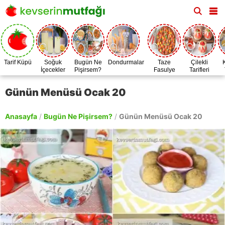
Tarif Küpü
Soğuk
Bugün Ne
Dondurmalar
Taze
Çilekli
İçecekler
Pişirsem?
Fasulye
Tarifleri
Zamanı
Günün Menüsü Ocak 20
Anasayfa
/
Bugün Ne Pişirsem?
/
Günün Menüsü Ocak 20