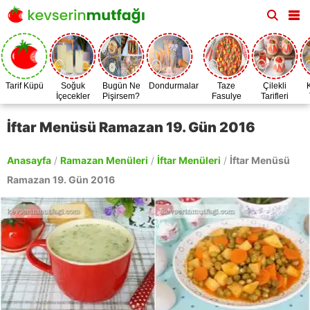
Tarif Küpü
Soğuk
Bugün Ne
Dondurmalar
Taze
Çilekli
İçecekler
Pişirsem?
Fasulye
Tarifleri
Zamanı
İftar Menüsü Ramazan 19. Gün 2016
Anasayfa
/
Ramazan Menüleri
/
İftar Menüleri
/
İftar Menüsü
Ramazan 19. Gün 2016