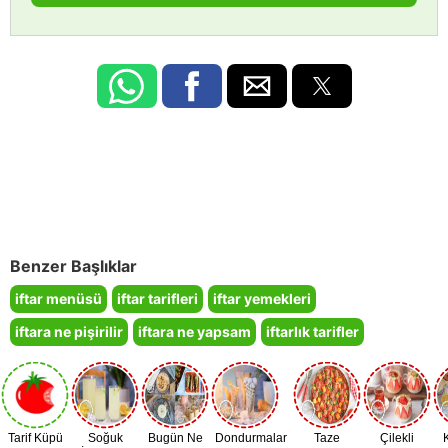
Benzer Başlıklar
iftar menüsü
iftar tarifleri
iftar yemekleri
iftara ne pişirilir
iftara ne yapsam
iftarlık tarifler
Tarif Küpü
Soğuk
Bugün Ne
Dondurmalar
Taze
Çilekli