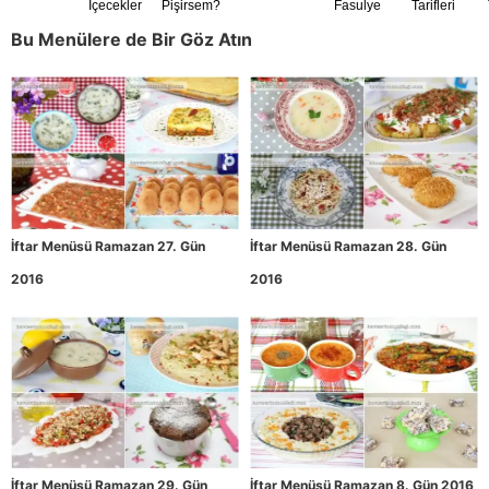
İçecekler
Pişirsem?
Fasulye
Tarifleri
Zamanı
Bu Menülere de Bir Göz Atın
İftar Menüsü Ramazan 27. Gün
İftar Menüsü Ramazan 28. Gün
2016
2016
İftar Menüsü Ramazan 29. Gün
İftar Menüsü Ramazan 8. Gün 2016