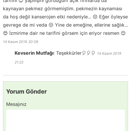
tarifini 😊 yapılışını gördüğüm açık fırınlarda da
kaynayan pekmez görmemiştim. pekmezin kaynaması
da hoş değil kanserojen etki nedeniyle... 😔 Eğer öyleyse
gevrege de mi veda 😔 Yine de emeğine, ellerine sağlık...
😍 İzmirime dair ne tarifini görsem için eriyor resmen 😊
14 Kasım 2019
20:38
Kevserin Mutfağı
:
Teşekkürler🎈🎈🎈
14 Kasım 2019
21:22
Yorum Gönder
Mesajınız