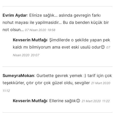
Evrim Aydar
:
Elinize sağlık... aslında gevregin farkı
nohut mayası ile yapilmasidir... Bu da benden küçük bir
not olsun...
07 Nisan 2020
19:58
Kevserin Mutfağı
:
Şimdilerde o şekilde yapan pek
kaldı mı bilmiyorum ama evet eski usulü odur😊
07
Nisan 2020
20:07
SumeyraMokan
:
Gurbette gevrek yemek :) tarif için çok
teşekkürler, çıtır çıtır çok güzel oldu, sevgiler
21 Mart 2020
11:12
Kevserin Mutfağı
:
Ellerine sağlık😊
21 Mart 2020
11:22