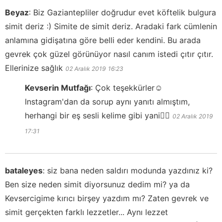
Beyaz
:
Biz Gaziantepliler doğrudur evet köftelik bulgura
simit deriz :) Simite de simit deriz. Aradaki fark cümlenin
anlamına gidişatına göre belli eder kendini. Bu arada
gevrek çok güzel görünüyor nasıl canım istedi çıtır çıtır.
Ellerinize sağlık
02 Aralık 2019
16:23
Kevserin Mutfağı
:
Çok teşekkürler☺️
Instagram'dan da sorup aynı yanıtı almıştım,
herhangi bir eş sesli kelime gibi yani👍🏻
02 Aralık 2019
17:31
bataleyes
:
siz bana neden saldırı modunda yazdınız ki?
Ben size neden simit diyorsunuz dedim mi? ya da
Kevsercigime kırıcı birşey yazdım mı? Zaten gevrek ve
simit gerçekten farklı lezzetler... Aynı lezzet