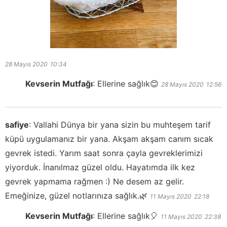
28 Mayıs 2020
10:34
Kevserin Mutfağı
:
Ellerine sağlık😊
28 Mayıs 2020
12:56
safiye
:
Vallahi Dünya bir yana sizin bu muhteşem tarif
küpü uygulamanız bir yana. Akşam akşam canım sıcak
gevrek istedi. Yarım saat sonra çayla gevreklerimizi
yiyorduk. İnanılmaz güzel oldu. Hayatımda ilk kez
gevrek yapmama rağmen :) Ne desem az gelir.
Emeğinize, güzel notlarınıza sağlık.🌿
11 Mayıs 2020
22:18
Kevserin Mutfağı
:
Ellerine sağlık🎈
11 Mayıs 2020
22:38