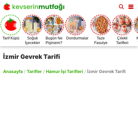
Tarif Küpü
Soğuk
Bugün Ne
Dondurmalar
Taze
Çilekli
İçecekler
Pişirsem?
Fasulye
Tarifleri
Zamanı
İzmir Gevrek Tarifi
Anasayfa
/
Tarifler
/
Hamur İşi Tarifleri
/
İzmir Gevrek Tarifi