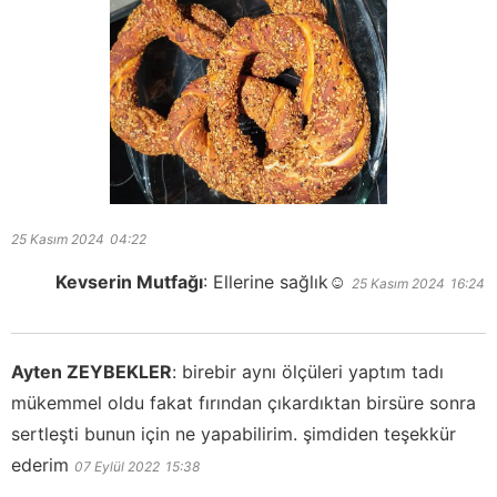
25 Kasım 2024
04:22
Kevserin Mutfağı
:
Ellerine sağlık☺️
25 Kasım 2024
16:24
Ayten ZEYBEKLER
:
birebir aynı ölçüleri yaptım tadı
mükemmel oldu fakat fırından çıkardıktan birsüre sonra
sertleşti bunun için ne yapabilirim. şimdiden teşekkür
ederim
07 Eylül 2022
15:38