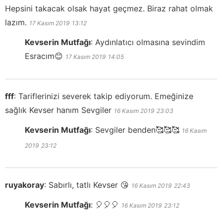
Hepsini takacak olsak hayat geçmez. Biraz rahat olmak
lazım.
17 Kasım 2019
13:12
Kevserin Mutfağı
:
Aydınlatıcı olmasına sevindim
Esracım😊
17 Kasım 2019
14:05
fff
:
Tariflerinizi severek takip ediyorum. Emeğinize
sağlık Kevser hanım Sevgiler
16 Kasım 2019
23:03
Kevserin Mutfağı
:
Sevgiler benden🥰🥰🥰
16 Kasım
2019
23:12
ruyakoray
:
Sabırlı, tatlı Kevser 😘
16 Kasım 2019
22:43
Kevserin Mutfağı
:
🎈🎈🎈
16 Kasım 2019
23:12