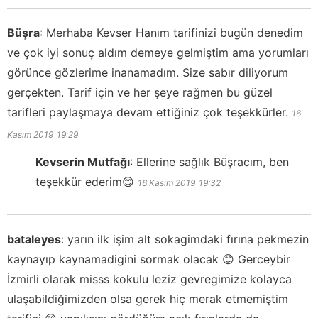
Büşra
:
Merhaba Kevser Hanım tarifinizi bugün denedim
ve çok iyi sonuç aldım demeye gelmiştim ama yorumları
görünce gözlerime inanamadım. Size sabır diliyorum
gerçekten. Tarif için ve her şeye rağmen bu güzel
tarifleri paylaşmaya devam ettiğiniz çok teşekkürler.
16
Kasım 2019
19:29
Kevserin Mutfağı
:
Ellerine sağlık Büşracım, ben
teşekkür ederim😊
16 Kasım 2019
19:32
bataleyes
:
yarın ilk işim alt sokagimdaki fırına pekmezin
kaynayıp kaynamadigini sormak olacak 😊 Gerceybir
İzmirli olarak misss kokulu leziz gevregimize kolayca
ulaşabildiğimizden olsa gerek hiç merak etmemiştim