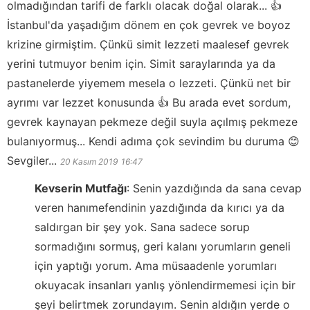
olmadığından tarifi de farklı olacak doğal olarak... 👍
İstanbul'da yaşadığım dönem en çok gevrek ve boyoz
krizine girmiştim. Çünkü simit lezzeti maalesef gevrek
yerini tutmuyor benim için. Simit saraylarında ya da
pastanelerde yiyemem mesela o lezzeti. Çünkü net bir
ayrımı var lezzet konusunda 👍 Bu arada evet sordum,
gevrek kaynayan pekmeze değil suyla açılmış pekmeze
bulanıyormuş... Kendi adıma çok sevindim bu duruma 😊
Sevgiler...
20 Kasım 2019
16:47
Kevserin Mutfağı
:
Senin yazdığında da sana cevap
veren hanımefendinin yazdığında da kırıcı ya da
saldırgan bir şey yok. Sana sadece sorup
sormadığını sormuş, geri kalanı yorumların geneli
için yaptığı yorum. Ama müsaadenle yorumları
okuyacak insanları yanlış yönlendirmemesi için bir
şeyi belirtmek zorundayım. Senin aldığın yerde o