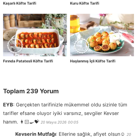
Kaşarlı Köfte Tarifi
Kuru Köfte Tarifi
Fırında Patatesli Köfte Tarifi
Haşlanmış İçli Köfte Tarifi
Toplam 239 Yorum
EYB
:
Gerçekten tarifinizle mükemmel oldu sizinle tüm
tarifler efsane oluyor iyiki varsınız, sevgiler Kevser
hanım. 👩🏻‍🍳💝
20 Mayıs 2026
00:05
Kevserin Mutfağı
:
Ellerine sağlık, afiyet olsun☺️
20