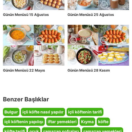
Günün Menüsü 15 Ağustos
Günün Menüsü 25 Ağustos
Günün Menüsü 22 Mayıs
Günün Menüsü 28 Kasım
Benzer Başlıklar
Bulgur
içli köfte nasıl yapılır
içli köftenin tarifi
içli köftenin yapılışı
iftar yemekleri
Kıyma
köfte
köfte tarifi
oruk
ramazan sofraları
ramazan yemekleri