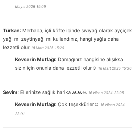
Mayıs 2026
19:09
Türkan
:
Merhaba, içli köfte içinde sıvıyağ olarak ayçiçek
yağı mı zeytinyağı mı kullandınız, hangi yağla daha
lezzetli olur
18 Mart 2025
15:26
Kevserin Mutfağı
:
Damağınız hangisine alışıksa
sizin için onunla daha lezzetli olur☺️
18 Mart 2025
15:30
Sevim
:
Ellerinize sağlık harika 🙏🙏🙏
16 Nisan 2024
22:05
Kevserin Mutfağı
:
Çok teşekkürler☺️
16 Nisan 2024
23:01