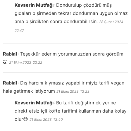
Kevserin Mutfağı
:
Dondurulup çözdürülmüş
gıdaları pişirmeden tekrar dondurman uygun olmaz
ama pişirdikten sonra dondurabilirsin.
28 Şubat 2024
22:47
Rabia1
:
Teşekkür ederim yorumunuzdan sonra gördüm
🤭
21 Ekim 2023
23:22
Rabia1
:
Dış harcını kıymasız yapabilir miyiz tarifi vegan
hale getirmek istiyorum
21 Ekim 2023
13:23
Kevserin Mutfağı
:
Bu tarifi değiştirmek yerine
direkt etsiz içli köfte tarifimi kullanman daha kolay
olur😊
21 Ekim 2023
13:40