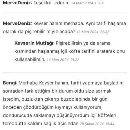
MerveDeniz
:
Teşekkür ederim
14 Mart 2024
15:04
MerveDeniz
:
Kevser hanım merhaba. Aynı tarifi haşlama
olarak da pişirebilir miyiz acaba?
13 Mart 2024
22:36
Kevserin Mutfağı
:
Pişirebilirsin ya da arama
kısmından haşlanmış içli köfte tarifini aratarak onu
kullanabilirsin.
14 Mart 2024
14:22
Bengi
:
Merhaba Kevser hanım, tarifi yapmaya başladım
sonradan fark ettiğim bir durum oldu size sormak
istedim, buzluktan çıkarıp buzdolabında bir gün
önceden çözdürdüğüm kıymayı kullanıyorum,
dondurucuda saklamayı düşünüyordum içli köfteleri
tereddütte kaldım sağlık açısından
28 Şubat 2024
15:44