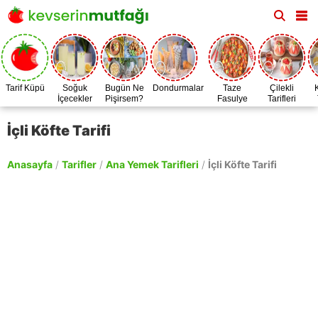
Tarif Küpü
Soğuk
Bugün Ne
Dondurmalar
Taze
Çilekli
İçecekler
Pişirsem?
Fasulye
Tarifleri
Zamanı
İçli Köfte Tarifi
Anasayfa
/
Tarifler
/
Ana Yemek Tarifleri
/
İçli Köfte Tarifi