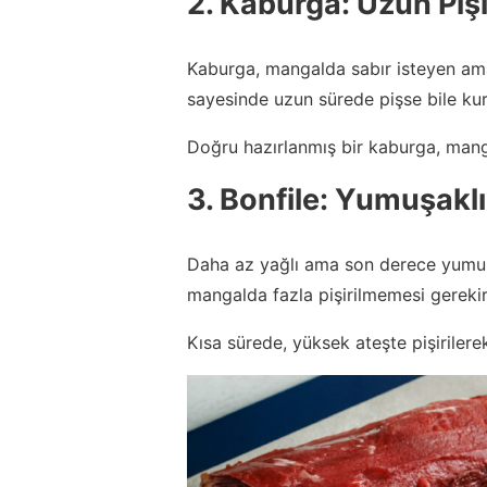
2. Kaburga: Uzun Piş
Kaburga, mangalda sabır isteyen ama k
sayesinde uzun sürede pişse bile ku
Doğru hazırlanmış bir kaburga, mang
3. Bonfile: Yumuşakl
Daha az yağlı ama son derece yumuşak 
mangalda fazla pişirilmemesi gerekir
Kısa sürede, yüksek ateşte pişirilerek