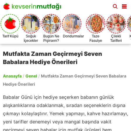
Tarif Küpü
Soğuk
Bugün Ne
Dondurmalar
Taze
Çilekli
İçecekler
Pişirsem?
Fasulye
Tarifleri
Zamanı
Mutfakta Zaman Geçirmeyi Seven
Babalara Hediye Önerileri
Anasayfa
/
Genel
/
Mutfakta Zaman Geçirmeyi Seven Babalara
Hediye Önerileri
Babalar Günü için hediye seçerken babanın günlük
alışkanlıklarına odaklanmak, sıradan seçeneklerin dışına
çıkmayı kolaylaştırır. Yemek yapmayı, kahve hazırlamayı,
yeni tarifler denemeyi veya mangal başında vakit
geçirmeyi seven babalar için mutfak ürünleri hem