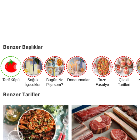
Benzer Başlıklar
Tarif Küpü
Soğuk
Bugün Ne
Dondurmalar
Taze
Çilekli
İçecekler
Pişirsem?
Fasulye
Tarifleri
Zamanı
Benzer Tarifler