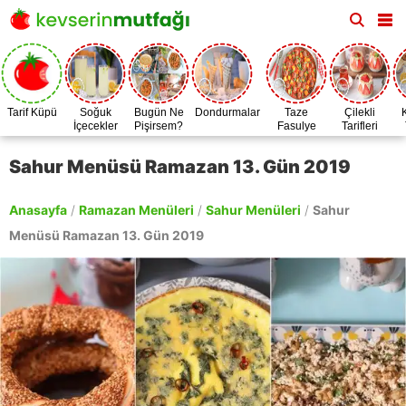
Tarif Küpü
Soğuk
Bugün Ne
Dondurmalar
Taze
Çilekli
İçecekler
Pişirsem?
Fasulye
Tarifleri
Zamanı
Sahur Menüsü Ramazan 13. Gün 2019
Anasayfa
/
Ramazan Menüleri
/
Sahur Menüleri
/
Sahur
Menüsü Ramazan 13. Gün 2019