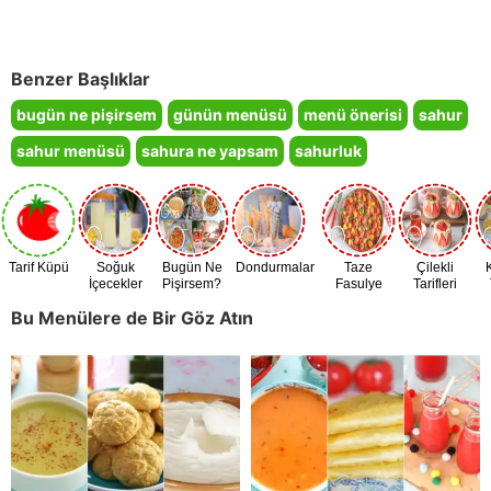
Benzer Başlıklar
bugün ne pişirsem
günün menüsü
menü önerisi
sahur
sahur menüsü
sahura ne yapsam
sahurluk
Tarif Küpü
Soğuk
Bugün Ne
Dondurmalar
Taze
Çilekli
İçecekler
Pişirsem?
Fasulye
Tarifleri
Zamanı
Bu Menülere de Bir Göz Atın