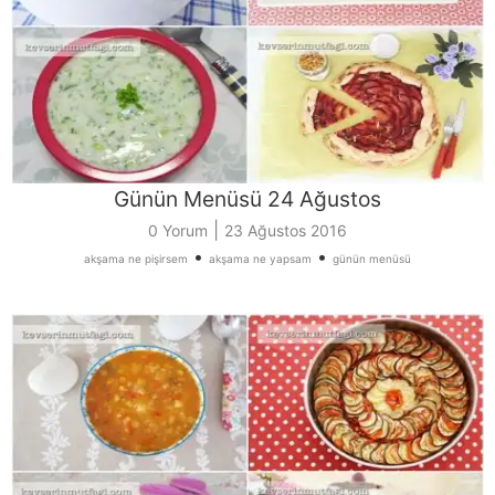
Günün Menüsü 24 Ağustos
|
0 Yorum
23 Ağustos 2016
•
•
akşama ne pişirsem
akşama ne yapsam
günün menüsü