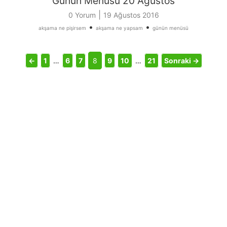
Günün Menüsü 20 Ağustos
|
0 Yorum
19 Ağustos 2016
•
•
akşama ne pişirsem
akşama ne yapsam
günün menüsü
←
1
…
6
7
8
9
10
…
21
Sonraki →