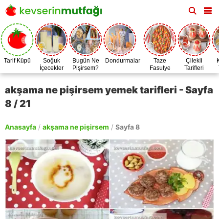
Tarif Küpü
Soğuk
Bugün Ne
Dondurmalar
Taze
Çilekli
İçecekler
Pişirsem?
Fasulye
Tarifleri
Zamanı
akşama ne pişirsem yemek tarifleri - Sayfa
8 / 21
Anasayfa
/
akşama ne pişirsem
/
Sayfa 8