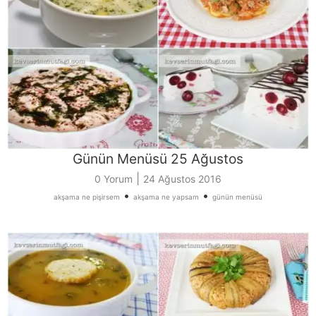
Günün Menüsü 25 Ağustos
|
0 Yorum
24 Ağustos 2016
•
•
akşama ne pişirsem
akşama ne yapsam
günün menüsü