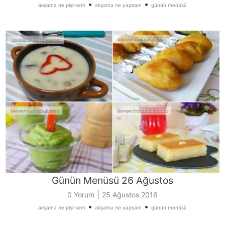
•
•
akşama ne pişirsem
akşama ne yapsam
günün menüsü
Günün Menüsü 26 Ağustos
|
0 Yorum
25 Ağustos 2016
•
•
akşama ne pişirsem
akşama ne yapsam
günün menüsü