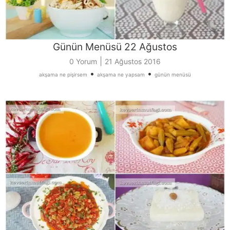
Günün Menüsü 22 Ağustos
|
0 Yorum
21 Ağustos 2016
•
•
akşama ne pişirsem
akşama ne yapsam
günün menüsü