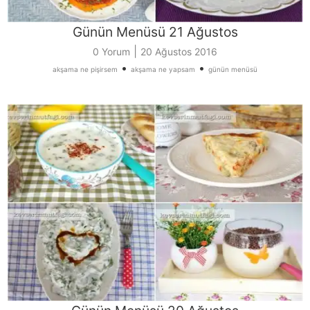
Günün Menüsü 21 Ağustos
|
0 Yorum
20 Ağustos 2016
•
•
akşama ne pişirsem
akşama ne yapsam
günün menüsü