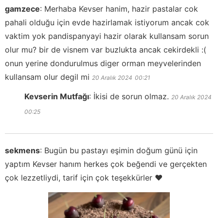
gamzece
:
Merhaba Kevser hanim, hazir pastalar cok
pahali olduğu için evde hazirlamak istiyorum ancak cok
vaktim yok pandispanyayi hazir olarak kullansam sorun
olur mu? bir de visnem var buzlukta ancak cekirdekli :(
onun yerine dondurulmus diger orman meyvelerinden
kullansam olur degil mi
20 Aralık 2024
00:21
Kevserin Mutfağı
:
İkisi de sorun olmaz.
20 Aralık 2024
00:25
sekmens
:
Bugün bu pastayı eşimin doğum günü için
yaptım Kevser hanım herkes çok beğendi ve gerçekten
çok lezzetliydi, tarif için çok teşekkürler ♥️