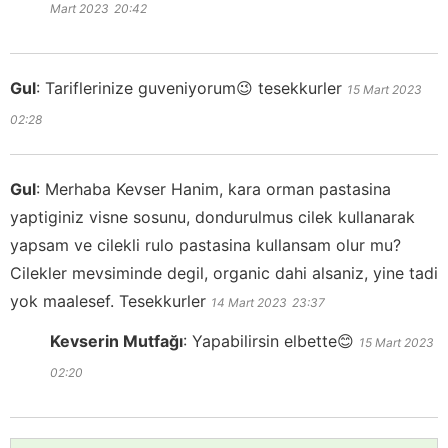
Mart 2023
20:42
Gul
:
Tariflerinize guveniyorum😉 tesekkurler
15 Mart 2023
02:28
Gul
:
Merhaba Kevser Hanim, kara orman pastasina
yaptiginiz visne sosunu, dondurulmus cilek kullanarak
yapsam ve cilekli rulo pastasina kullansam olur mu?
Cilekler mevsiminde degil, organic dahi alsaniz, yine tadi
yok maalesef. Tesekkurler
14 Mart 2023
23:37
Kevserin Mutfağı
:
Yapabilirsin elbette😊
15 Mart 2023
02:20