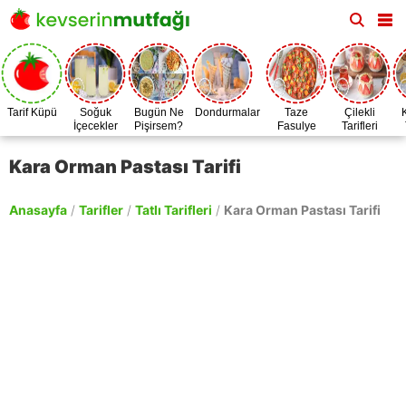
Tarif Küpü
Soğuk
Bugün Ne
Dondurmalar
Taze
Çilekli
İçecekler
Pişirsem?
Fasulye
Tarifleri
Zamanı
Kara Orman Pastası Tarifi
Anasayfa
/
Tarifler
/
Tatlı Tarifleri
/
Kara Orman Pastası Tarifi