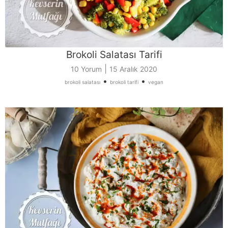
Brokoli Salatası Tarifi
|
10 Yorum
15 Aralık 2020
•
•
brokoli salatası
brokoli tarifi
vegan