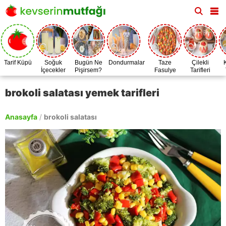
Tarif Küpü
Soğuk
Bugün Ne
Dondurmalar
Taze
Çilekli
İçecekler
Pişirsem?
Fasulye
Tarifleri
Zamanı
brokoli salatası yemek tarifleri
Anasayfa
/
brokoli salatası