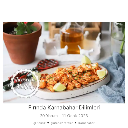
Fırında Karnabahar Dilimleri
|
20 Yorum
11 Ocak 2023
•
•
glutensiz
glutensiz tarifler
Karnabahar