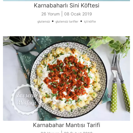
Karnabaharlı Sini Köftesi
|
26 Yorum
08 Ocak 2019
•
•
glutensiz
glutensiz tarifler
içli köfte
Karnabahar Mantısı Tarifi