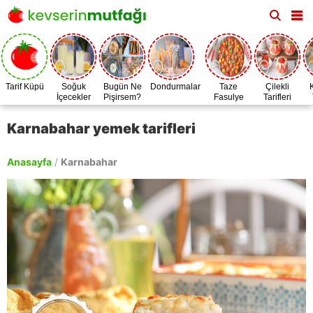
Tarif Küpü
Soğuk
Bugün Ne
Dondurmalar
Taze
Çilekli
İçecekler
Pişirsem?
Fasulye
Tarifleri
Zamanı
Karnabahar yemek tarifleri
Anasayfa
/
Karnabahar