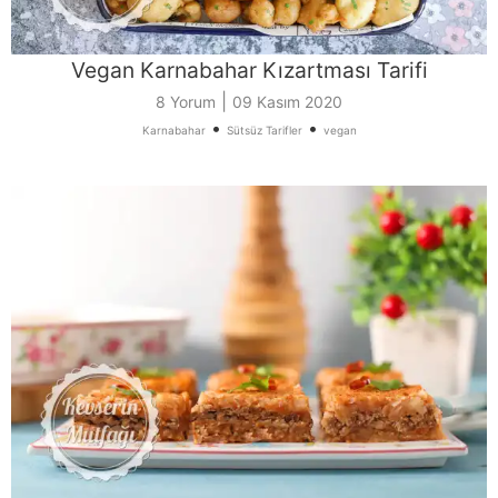
Vegan Karnabahar Kızartması Tarifi
|
8 Yorum
09 Kasım 2020
•
•
Karnabahar
Sütsüz Tarifler
vegan