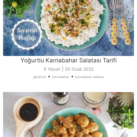
Yoğurtlu Karnabahar Salatası Tarifi
|
6 Yorum
30 Ocak 2022
•
•
glutensiz
Karnabahar
karnabahar salatası