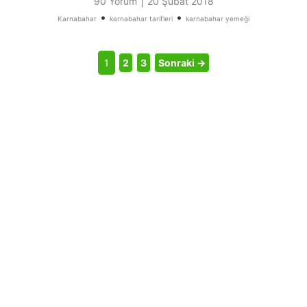
|
90 Yorum
20 Şubat 2018
•
•
Karnabahar
karnabahar tarifleri
karnabahar yemeği
1
2
3
Sonraki →