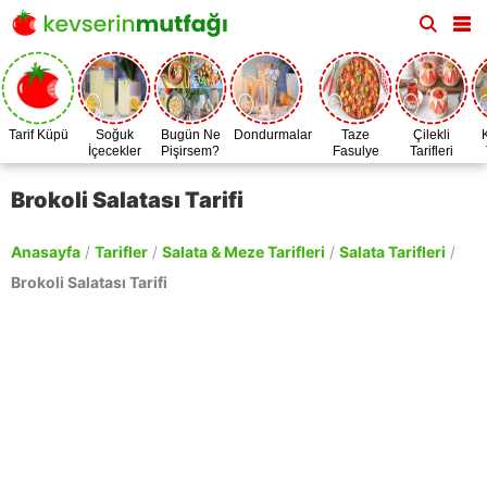
Tarif Küpü
Soğuk
Bugün Ne
Dondurmalar
Taze
Çilekli
İçecekler
Pişirsem?
Fasulye
Tarifleri
Zamanı
Brokoli Salatası Tarifi
Anasayfa
/
Tarifler
/
Salata & Meze Tarifleri
/
Salata Tarifleri
/
Brokoli Salatası Tarifi