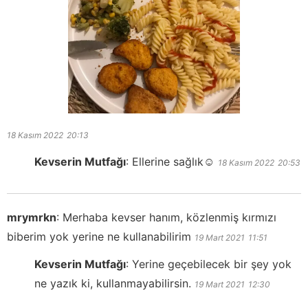
18 Kasım 2022
20:13
Kevserin Mutfağı
:
Ellerine sağlık☺️
18 Kasım 2022
20:53
mrymrkn
:
Merhaba kevser hanım, közlenmiş kırmızı
biberim yok yerine ne kullanabilirim
19 Mart 2021
11:51
Kevserin Mutfağı
:
Yerine geçebilecek bir şey yok
ne yazık ki, kullanmayabilirsin.
19 Mart 2021
12:30