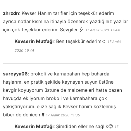
zhrzdn
:
Kevser Hanım tarifler için teşekkür ederim
ayrıca notlar kısmına itinayla özenerek yazdığınız yazılar
için çok teşekkür ederim. Sevgiler 🎈
17 Aralık 2020
17:44
Kevserin Mutfağı
:
Ben teşekkür ederim☺️
17 Aralık
2020
19:44
sureyya06
:
brokoli ve karnabaharı hep buharda
haşlarım. en pratik şekilde kaynayan suyun üstüne
kevgir koyuyorum üstüne de malzemeleri hatta bazen
havuçda ekliyorum brokoli ve karnabahara çok
yakıştırıyorum. elize sağlık Kevser hanım közlenmiş
biber de denicem❣️
17 Aralık 2020
11:35
Kevserin Mutfağı
:
Şimdiden ellerine sağlık😊
17