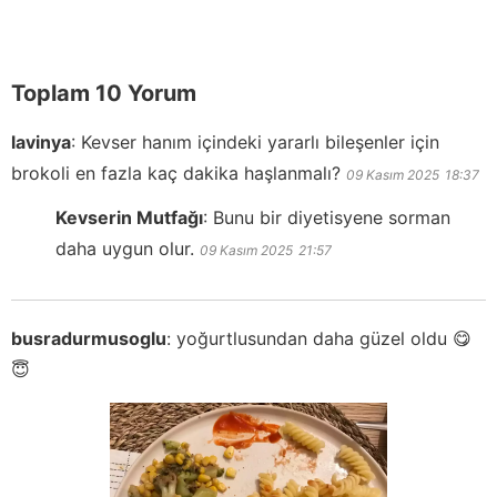
Toplam 10 Yorum
lavinya
:
Kevser hanım içindeki yararlı bileşenler için
brokoli en fazla kaç dakika haşlanmalı?
09 Kasım 2025
18:37
Kevserin Mutfağı
:
Bunu bir diyetisyene sorman
daha uygun olur.
09 Kasım 2025
21:57
busradurmusoglu
:
yoğurtlusundan daha güzel oldu 😋
😇