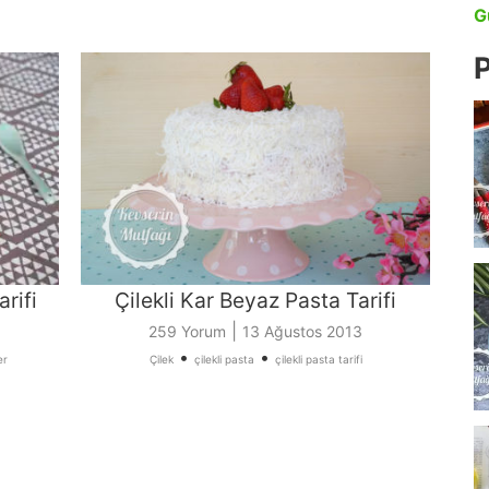
G
P
arifi
Çilekli Kar Beyaz Pasta Tarifi
|
259 Yorum
13 Ağustos 2013
•
•
er
Çilek
çilekli pasta
çilekli pasta tarifi