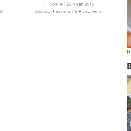
|
111 Yorum
26 Nisan 2016
•
•
rif
çilekli pasta
meyveli tarifler
pasta kreması
H