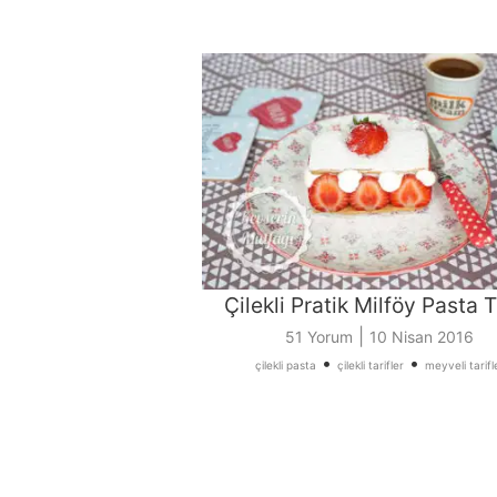
Çilekli Pratik Milföy Pasta T
|
51 Yorum
10 Nisan 2016
•
•
çilekli pasta
çilekli tarifler
meyveli tarifl