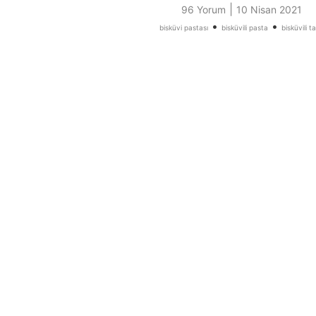
|
96 Yorum
10 Nisan 2021
•
•
bisküvi pastası
bisküvili pasta
bisküvili ta