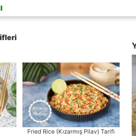
fleri
Y
i
Fried Rice (Kızarmış Pilav) Tarifi