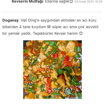
Kevserin Mutfağı
:
Ellerine sağlık😊
05 Aralık 2025
16:39
Doganay
:
Vali Ding'e saygımdan elimdeki en acı kuru
biberden 4 tane koydum 🫣 süper acı ama çok lezzetli
bir yemek yedik. Teşekkürler Kevser hanım 😊