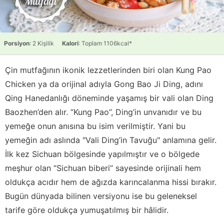
Porsiyon
: 2 Kişilik
Kalori
: Toplam 1106kcal*
Çin mutfağının ikonik lezzetlerinden biri olan Kung Pao
Chicken ya da orijinal adıyla Gong Bao Ji Ding, adını
Qing Hanedanlığı döneminde yaşamış bir vali olan Ding
Baozhen’den alır. “Kung Pao”, Ding’in unvanıdır ve bu
yemeğe onun anısına bu isim verilmiştir. Yani bu
yemeğin adı aslında "Vali Ding’in Tavuğu" anlamına gelir.
İlk kez Sichuan bölgesinde yapılmıştır ve o bölgede
meşhur olan “Sichuan biberi” sayesinde orijinali hem
oldukça acıdır hem de ağızda karıncalanma hissi bırakır.
Bugün dünyada bilinen versiyonu ise bu geleneksel
tarife göre oldukça yumuşatılmış bir hâlidir.