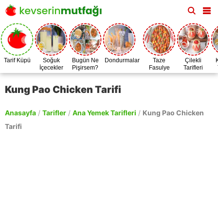
Tarif Küpü
Soğuk
Bugün Ne
Dondurmalar
Taze
Çilekli
İçecekler
Pişirsem?
Fasulye
Tarifleri
Zamanı
Kung Pao Chicken Tarifi
Anasayfa
/
Tarifler
/
Ana Yemek Tarifleri
/
Kung Pao Chicken
Tarifi