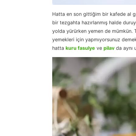
Hatta en son gittiğim bir kafede al g
bir tezgahta hazırlanmış halde duruy
yolda yürürken yemen de mümkün. Ta
yemekleri için yapmıyorsunuz demek 
hatta
kuru fasulye
ve
pilav
da aynı u