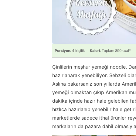
Porsiyon
: 4 kişilik
Kalori
: Toplam 890kcal*
Çinlilerin meşhur yemeği noodle. Dana
hazırlanarak yenebiliyor. Sebzeli ola
Aslına bakarsanız son yıllarda Ameri
yemeği olmaktan çıkıp Amerikan mutf
dakika içinde hazır hale gelebilen f
hızlıca hazırlanıp yenebilir hale geti
marketlerde sadece ithal ürünler re
markaların da pazara dahil olmasıyla 