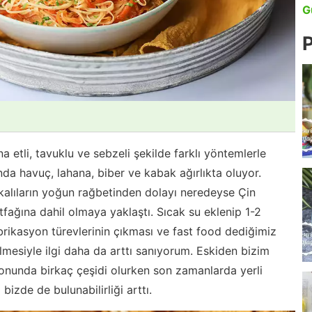
G
P
 etli, tavuklu ve sebzeli şekilde farklı yöntemlerle
nda havuç, lahana, biber ve kabak ağırlıkta oluyor.
kalıların yoğun rağbetinden dolayı neredeyse Çin
ağına dahil olmaya yaklaştı. Sıcak su eklenip 1-2
abrikasyon türevlerinin çıkması ve fast food dediğimiz
rilmesiyle ilgi daha da arttı sanıyorum. Eskiden bizim
yonunda birkaç çeşidi olurken son zamanlarda yerli
bizde de bulunabilirliği arttı.