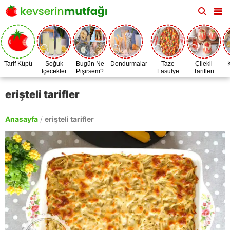
Tarif Küpü
Soğuk
Bugün Ne
Dondurmalar
Taze
Çilekli
İçecekler
Pişirsem?
Fasulye
Tarifleri
Zamanı
erişteli tarifler
Anasayfa
/
erişteli tarifler