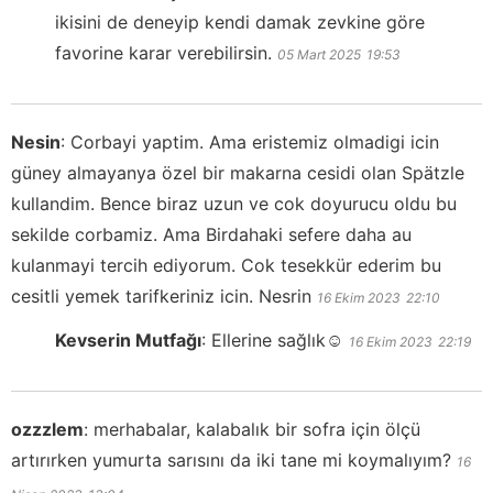
ikisini de deneyip kendi damak zevkine göre
favorine karar verebilirsin.
05 Mart 2025
19:53
Nesin
:
Corbayi yaptim. Ama eristemiz olmadigi icin
güney almayanya özel bir makarna cesidi olan Spätzle
kullandim. Bence biraz uzun ve cok doyurucu oldu bu
sekilde corbamiz. Ama Birdahaki sefere daha au
kulanmayi tercih ediyorum. Cok tesekkür ederim bu
cesitli yemek tarifkeriniz icin. Nesrin
16 Ekim 2023
22:10
Kevserin Mutfağı
:
Ellerine sağlık☺️
16 Ekim 2023
22:19
ozzzlem
:
merhabalar, kalabalık bir sofra için ölçü
artırırken yumurta sarısını da iki tane mi koymalıyım?
16