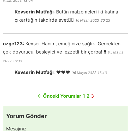
Nisan 2023
13:04
Kevserin Mutfağı
:
Bütün malzemeleri iki katına
çıkarttığın takdirde evet👍🏻
16 Nisan 2023
20:23
ozge123
:
Kevser Hanım, emeğinize sağlık. Gerçekten
çok doyurucu, besleyici ve lezzetli bir çorba! ❣️
05 Mayıs
2022
16:33
Kevserin Mutfağı
:
❤️❤️❤️
06 Mayıs 2022
16:43
←
Önceki Yorumlar
1
2
3
Yorum Gönder
Mesajınız