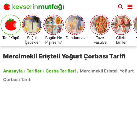
Tarif Küpü
Soğuk
Bugün Ne
Dondurmalar
Taze
Çilekli
İçecekler
Pişirsem?
Fasulye
Tarifleri
Zamanı
Mercimekli Erişteli Yoğurt Çorbası Tarifi
Anasayfa
/
Tarifler
/
Çorba Tarifleri
/
Mercimekli Erişteli Yoğurt
Çorbası Tarifi