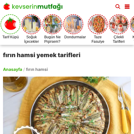
Tarif Küpü
Soğuk
Bugün Ne
Dondurmalar
Taze
Çilekli
İçecekler
Pişirsem?
Fasulye
Tarifleri
Zamanı
fırın hamsi yemek tarifleri
Anasayfa
/
fırın hamsi