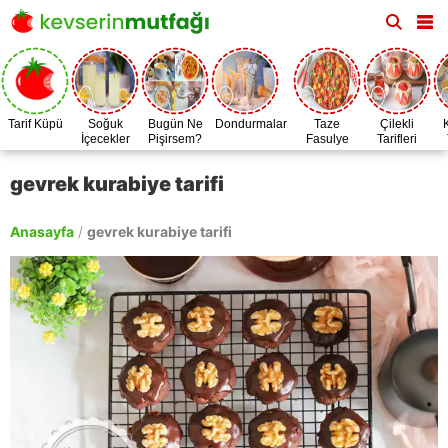
Tarif Küpü
Soğuk
Bugün Ne
Dondurmalar
Taze
Çilekli
İçecekler
Pişirsem?
Fasulye
Tarifleri
Zamanı
gevrek kurabiye tarifi
Anasayfa
/
gevrek kurabiye tarifi