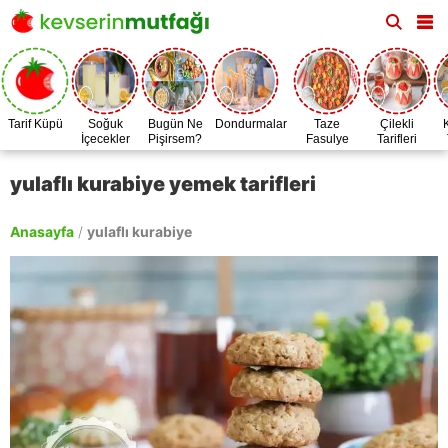
Tarif Küpü
Soğuk
Bugün Ne
Dondurmalar
Taze
Çilekli
İçecekler
Pişirsem?
Fasulye
Tarifleri
Zamanı
yulaflı kurabiye yemek tarifleri
Anasayfa
/
yulaflı kurabiye