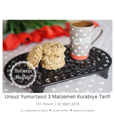
Unsuz Yumurtasız 3 Malzemeli Kurabiye Tarifi
|
151 Yorum
02 Mart 2015
•
•
az malzemeli kurabiye
pratik tarifler
şekersiz kurabiye