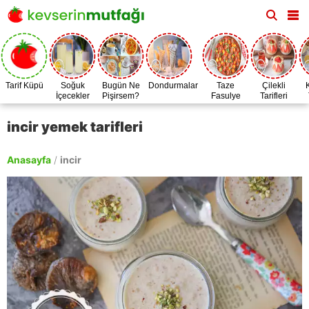
Tarif Küpü
Soğuk
Bugün Ne
Dondurmalar
Taze
Çilekli
İçecekler
Pişirsem?
Fasulye
Tarifleri
Zamanı
incir yemek tarifleri
Anasayfa
/
incir