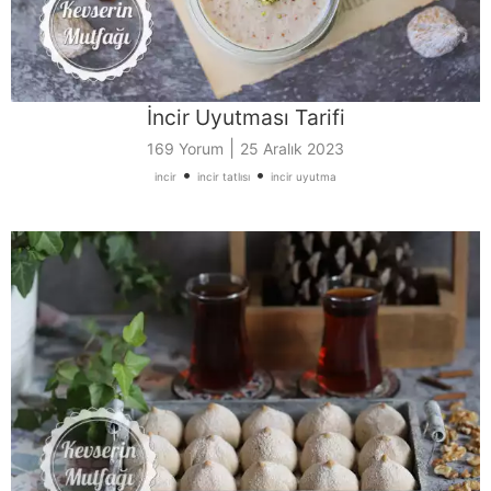
İncir Uyutması Tarifi
|
169 Yorum
25 Aralık 2023
•
•
incir
incir tatlısı
incir uyutma