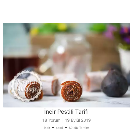
İncir Pestili Tarifi
|
18 Yorum
19 Eylül 2019
•
•
incir
pestil
Sütsüz Tarifler