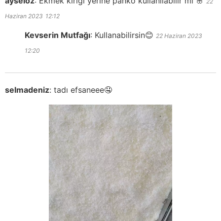
ayseloz
:
Ekmek kırığı yerine panko kullanılabilir mi 🌸
22
Haziran 2023
12:12
Kevserin Mutfağı
:
Kullanabilirsin😊
22 Haziran 2023
12:20
selmadeniz
:
tadı efsaneee🤤