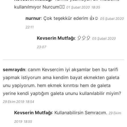
kullanılmıyor Nurcum👍🏻
01 Şubat 2020
18:35
nurnur
:
Çok teşekkür ederim 👍☺️
05 Şubat 2020
22:11
Kevserin Mutfağı
:
🎈🎈🎈
05 Şubat 2020
23:07
semraydn
:
canım Kevsercim iyi akşamlar ben bu tarifi
yapmak istiyorum ama kendim bayat ekmekten galeta
unu yapiyorum. hem ekmek kırıntısı hem de galeta
yerine kendi yaptığım galeta ununu kullanılabilir miyim?
29 Ekim 2019
18:54
Kevserin Mutfağı
:
Kullanabilirsin Semracım.
29 Ekim
2019
18:55