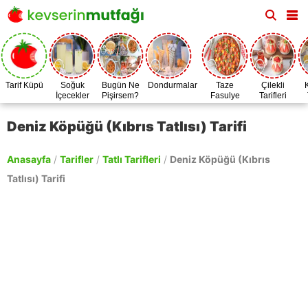
Tarif Küpü
Soğuk
Bugün Ne
Dondurmalar
Taze
Çilekli
İçecekler
Pişirsem?
Fasulye
Tarifleri
Zamanı
Deniz Köpüğü (Kıbrıs Tatlısı) Tarifi
Anasayfa
/
Tarifler
/
Tatlı Tarifleri
/
Deniz Köpüğü (Kıbrıs
Tatlısı) Tarifi