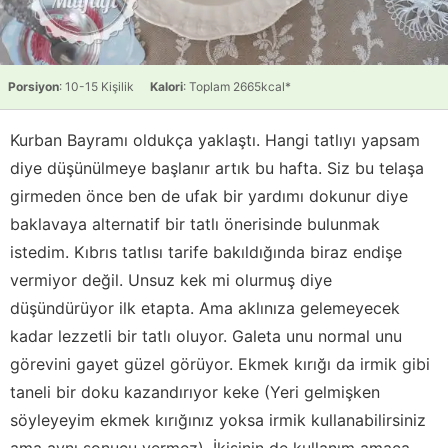
Porsiyon
: 10-15 Kişilik
Kalori
: Toplam 2665kcal*
Kurban Bayramı oldukça yaklaştı. Hangi tatlıyı yapsam
diye düşünülmeye başlanır artık bu hafta. Siz bu telaşa
girmeden önce ben de ufak bir yardımı dokunur diye
baklavaya alternatif bir tatlı önerisinde bulunmak
istedim. Kıbrıs tatlısı tarife bakıldığında biraz endişe
vermiyor değil. Unsuz kek mi olurmuş diye
düşündürüyor ilk etapta. Ama aklınıza gelemeyecek
kadar lezzetli bir tatlı oluyor. Galeta unu normal unu
görevini gayet güzel görüyor. Ekmek kırığı da irmik gibi
taneli bir doku kazandırıyor keke (Yeri gelmişken
söyleyeyim ekmek kırığınız yoksa irmik kullanabilirsiniz
ama aynı sonucu vermez). İkisinin de kullanım amaca