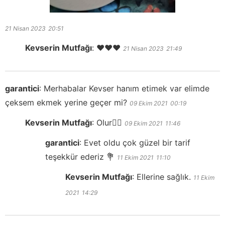
21 Nisan 2023
20:51
Kevserin Mutfağı
:
❤️❤️❤️
21 Nisan 2023
21:49
garantici
:
Merhabalar Kevser hanım etimek var elimde
çeksem ekmek yerine geçer mi?
09 Ekim 2021
00:19
Kevserin Mutfağı
:
Olur👍🏻
09 Ekim 2021
11:46
garantici
:
Evet oldu çok güzel bir tarif
teşekkür ederiz 💐
11 Ekim 2021
11:10
Kevserin Mutfağı
:
Ellerine sağlık.
11 Ekim
2021
14:29