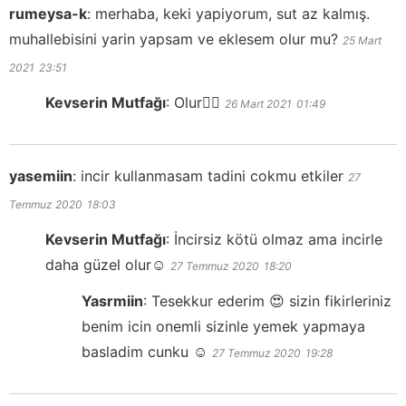
rumeysa-k
:
merhaba, keki yapiyorum, sut az kalmış.
muhallebisini yarin yapsam ve eklesem olur mu?
25 Mart
2021
23:51
Kevserin Mutfağı
:
Olur👍🏻
26 Mart 2021
01:49
yasemiin
:
incir kullanmasam tadini cokmu etkiler
27
Temmuz 2020
18:03
Kevserin Mutfağı
:
İncirsiz kötü olmaz ama incirle
daha güzel olur☺️
27 Temmuz 2020
18:20
Yasrmiin
:
Tesekkur ederim 😍 sizin fikirleriniz
benim icin onemli sizinle yemek yapmaya
basladim cunku ☺️
27 Temmuz 2020
19:28