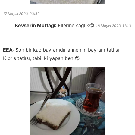
17 Mayıs 2023
23:47
Kevserin Mutfağı
:
Ellerine sağlık😊
18 Mayıs 2023
11:13
EEA
:
Son bir kaç bayramdır annemin bayram tatlısı
Kıbrıs tatlısı, tabii ki yapan ben 😍