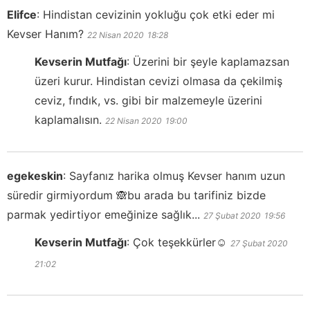
Elifce
:
Hindistan cevizinin yokluğu çok etki eder mi
Kevser Hanım?
22 Nisan 2020
18:28
Kevserin Mutfağı
:
Üzerini bir şeyle kaplamazsan
üzeri kurur. Hindistan cevizi olmasa da çekilmiş
ceviz, fındık, vs. gibi bir malzemeyle üzerini
kaplamalısın.
22 Nisan 2020
19:00
egekeskin
:
Sayfanız harika olmuş Kevser hanım uzun
süredir girmiyordum 🙈bu arada bu tarifiniz bizde
parmak yedirtiyor emeğinize sağlık...
27 Şubat 2020
19:56
Kevserin Mutfağı
:
Çok teşekkürler☺️
27 Şubat 2020
21:02