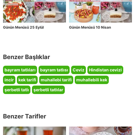
Günün Menüsü 25 Eylül
Günün Menüsü 10 Nisan
Benzer Başlıklar
bayram tatlıları
bayram tatlısı
Ceviz
Hindistan cevizi
incir
kek tarifi
muhallebi tarifi
muhallebili kek
şerbetli tatlı
şerbetli tatlılar
Benzer Tarifler