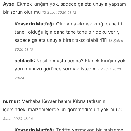
Ayse
:
Ekmek kırığım yok, sadece galeta unuyla yapsam
bir sorun olur mu
13 Şubat 2020
11:12
Kevserin Mutfağı
:
Olur ama ekmek kırığı daha iri
taneli olduğu için daha tane tane bir doku verir,
sadece galeta unuyla biraz tıkız olabilir👍🏻
13 Şubat
2020
11:19
seldaclh
:
Nasıl olmuştu acaba? Ekmek kırığım yok
yorumunuzu görünce sormak istedim
02 Eylül 2020
20:24
nurnur
:
Merhaba Kevser hanım Kıbrıs tatlısının
içersindeki malzemelerde un göremedim un yok mu
01
Şubat 2020
18:06
Kevserin Mutfağı
:
Tarifte yazmayan bir malzeme