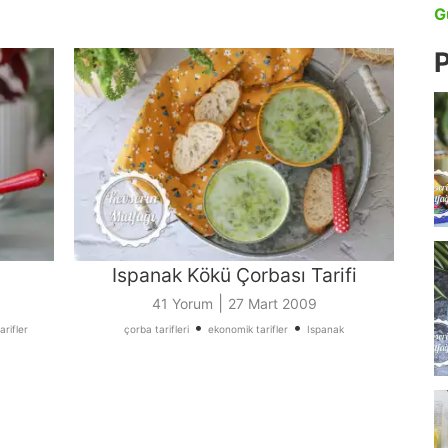
G
P
Ispanak Kökü Çorbası Tarifi
|
41 Yorum
27 Mart 2009
•
•
arifler
çorba tarifleri
ekonomik tarifler
Ispanak