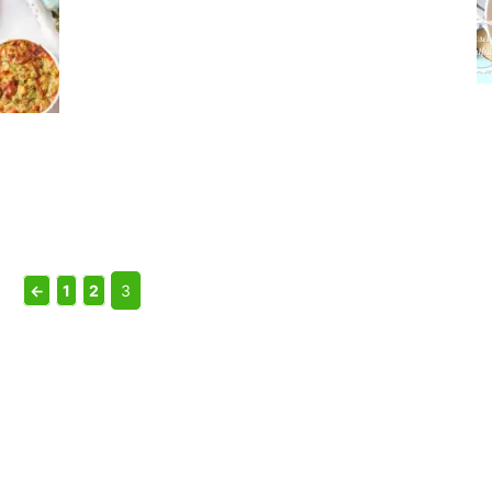
←
1
2
3