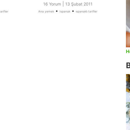
|
16 Yorum
13 Şubat 2011
•
•
arifler
Ana yemek
Ispanak
ıspanaklı tarifler
H