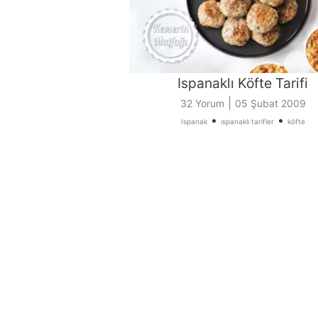
Ispanaklı Köfte Tarifi
|
32 Yorum
05 Şubat 2009
•
•
Ispanak
ıspanaklı tarifler
köfte