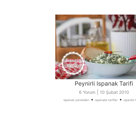
Peynirli Ispanak Tarifi
|
6 Yorum
10 Şubat 2010
•
•
ıspanak yemekleri
ıspanaklı tarifler
ıspanklı t