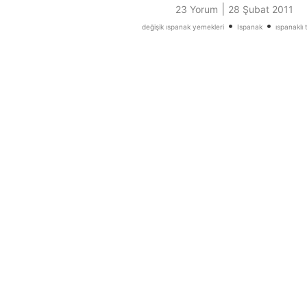
|
23 Yorum
28 Şubat 2011
•
•
değişik ıspanak yemekleri
Ispanak
ıspanaklı t