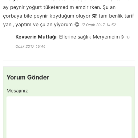
ay peynir yoğurt tüketemedim emzirirken. Şu an
çorbaya bile peynir kpyduğum oluyor 🙈 tam benlik tarif
yani, yaptım ve şu an yiyorum 😋
17 Ocak 2017
14:52
Kevserin Mutfağı
:
Ellerine sağlık Meryemcim☺️
17
Ocak 2017
15:44
Yorum Gönder
Mesajınız