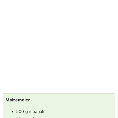
Malzemeler
500 g ıspanak,