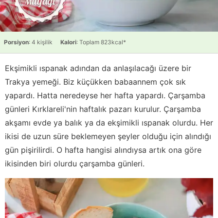
Porsiyon
: 4 kişilik
Kalori
: Toplam 823kcal*
Ekşimikli ıspanak adından da anlaşılacağı üzere bir
Trakya yemeği. Biz küçükken babaannem çok sık
yapardı. Hatta neredeyse her hafta yapardı. Çarşamba
günleri Kırklareli'nin haftalık pazarı kurulur. Çarşamba
akşamı evde ya balık ya da ekşimikli ıspanak olurdu. Her
ikisi de uzun süre beklemeyen şeyler olduğu için alındığı
gün pişirilirdi. O hafta hangisi alındıysa artık ona göre
ikisinden biri olurdu çarşamba günleri.