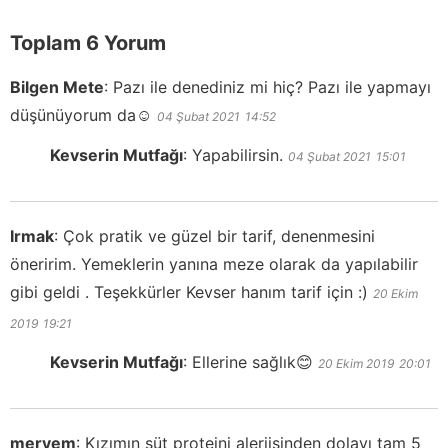
Toplam 6 Yorum
Bilgen Mete
:
Pazı ile denediniz mi hiç? Pazı ile yapmayı
düşünüyorum da☺️
04 Şubat 2021
14:52
Kevserin Mutfağı
:
Yapabilirsin.
04 Şubat 2021
15:01
Irmak
:
Çok pratik ve güzel bir tarif, denenmesini
öneririm. Yemeklerin yanına meze olarak da yapılabilir
gibi geldi . Teşekkürler Kevser hanım tarif için :)
20 Ekim
2019
19:21
Kevserin Mutfağı
:
Ellerine sağlık😊
20 Ekim 2019
20:01
meryem
:
Kızımın süt proteini alerjisinden dolayı tam 5