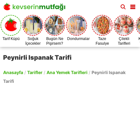
Tarif Küpü
Soğuk
Bugün Ne
Dondurmalar
Taze
Çilekli
İçecekler
Pişirsem?
Fasulye
Tarifleri
Zamanı
Peynirli Ispanak Tarifi
Anasayfa
/
Tarifler
/
Ana Yemek Tarifleri
/
Peynirli Ispanak
Tarifi