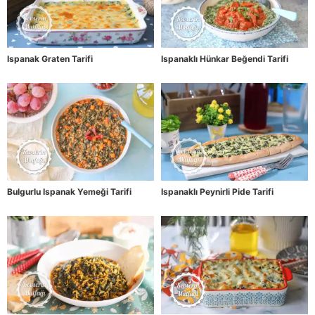
Ispanak Graten Tarifi
Ispanaklı Hünkar Beğendi Tarifi
Bulgurlu Ispanak Yemeği Tarifi
Ispanaklı Peynirli Pide Tarifi