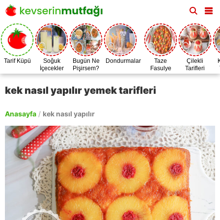
Tarif Küpü
Soğuk
Bugün Ne
Dondurmalar
Taze
Çilekli
İçecekler
Pişirsem?
Fasulye
Tarifleri
Zamanı
kek nasıl yapılır yemek tarifleri
Anasayfa
/
kek nasıl yapılır