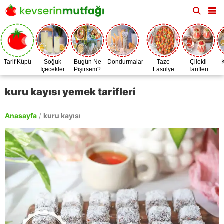
Tarif Küpü
Soğuk
Bugün Ne
Dondurmalar
Taze
Çilekli
İçecekler
Pişirsem?
Fasulye
Tarifleri
Zamanı
kuru kayısı yemek tarifleri
Anasayfa
/
kuru kayısı