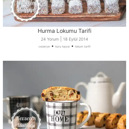
Hurma Lokumu Tarifi
|
24 Yorum
18 Eylül 2014
•
•
cezerye
kuru kayısı
lokum tarifi