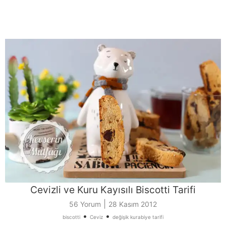
Cevizli ve Kuru Kayısılı Biscotti Tarifi
|
56 Yorum
28 Kasım 2012
•
•
biscotti
Ceviz
değişik kurabiye tarifi