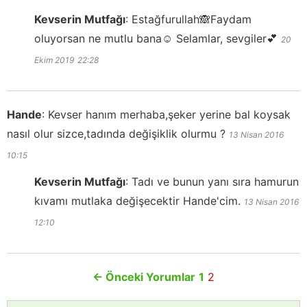
Kevserin Mutfağı
:
Estağfurullah🙈Faydam
oluyorsan ne mutlu bana☺️ Selamlar, sevgiler💕
20
Ekim 2019
22:28
Hande
:
Kevser hanım merhaba,şeker yerine bal koysak
nasıl olur sizce,tadında değişiklik olurmu ?
13 Nisan 2016
10:15
Kevserin Mutfağı
:
Tadı ve bunun yanı sıra hamurun
kıvamı mutlaka değişecektir Hande'cim.
13 Nisan 2016
12:10
←
Önceki Yorumlar
1
2