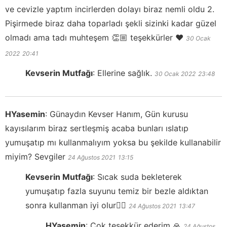
ve cevizle yaptım incirlerden dolayı biraz nemli oldu 2.
Pişirmede biraz daha toparladı şekli sizinki kadar güzel
olmadı ama tadı muhteşem 👏🏼 teşekkürler ❤️
30 Ocak
2022
20:41
Kevserin Mutfağı
:
Ellerine sağlık.
30 Ocak 2022
23:48
HYasemin
:
Günaydın Kevser Hanım, Gün kurusu
kayısılarım biraz sertleşmiş acaba bunları ıslatıp
yumuşatıp mı kullanmalıyım yoksa bu şekilde kullanabilir
miyim? Sevgiler
24 Ağustos 2021
13:15
Kevserin Mutfağı
:
Sıcak suda bekleterek
yumuşatıp fazla suyunu temiz bir bezle aldıktan
sonra kullanman iyi olur👍🏻
24 Ağustos 2021
13:47
HYasemin
:
Çok teşekkür ederim 🙏
24 Ağustos