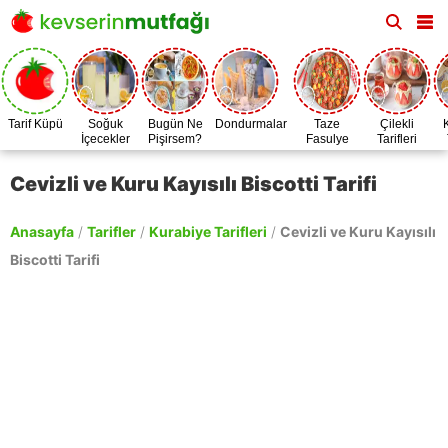
Tarif Küpü
Soğuk
Bugün Ne
Dondurmalar
Taze
Çilekli
İçecekler
Pişirsem?
Fasulye
Tarifleri
Zamanı
Cevizli ve Kuru Kayısılı Biscotti Tarifi
Anasayfa
/
Tarifler
/
Kurabiye Tarifleri
/
Cevizli ve Kuru Kayısılı
Biscotti Tarifi