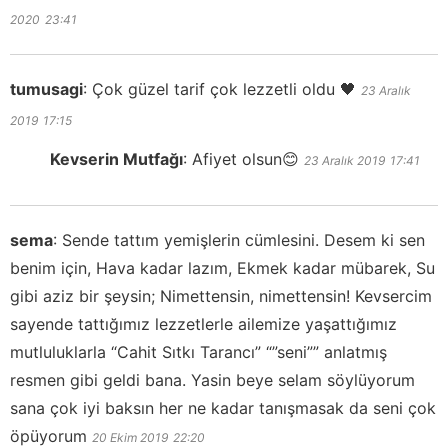
2020
23:41
tumusagi
:
Çok güzel tarif çok lezzetli oldu 🖤
23 Aralık
2019
17:15
Kevserin Mutfağı
:
Afiyet olsun😊
23 Aralık 2019
17:41
sema
:
Sende tattım yemişlerin cümlesini. Desem ki sen
benim için, Hava kadar lazım, Ekmek kadar mübarek, Su
gibi aziz bir şeysin; Nimettensin, nimettensin! Kevsercim
sayende tattığımız lezzetlerle ailemize yaşattığımız
mutluluklarla “Cahit Sıtkı Tarancı” “”seni”” anlatmış
resmen gibi geldi bana. Yasin beye selam söylüyorum
sana çok iyi baksın her ne kadar tanışmasak da seni çok
öpüyorum
20 Ekim 2019
22:20