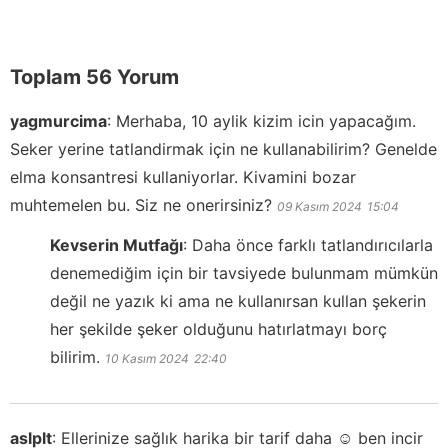
Toplam 56 Yorum
yagmurcima
:
Merhaba, 10 aylik kizim icin yapacağım.
Seker yerine tatlandirmak için ne kullanabilirim? Genelde
elma konsantresi kullaniyorlar. Kivamini bozar
muhtemelen bu. Siz ne onerirsiniz?
09 Kasım 2024
15:04
Kevserin Mutfağı
:
Daha önce farklı tatlandırıcılarla
denemediğim için bir tavsiyede bulunmam mümkün
değil ne yazık ki ama ne kullanırsan kullan şekerin
her şekilde şeker olduğunu hatırlatmayı borç
bilirim.
10 Kasım 2024
22:40
aslplt
:
Ellerinize sağlık harika bir tarif daha ☺️ ben incir