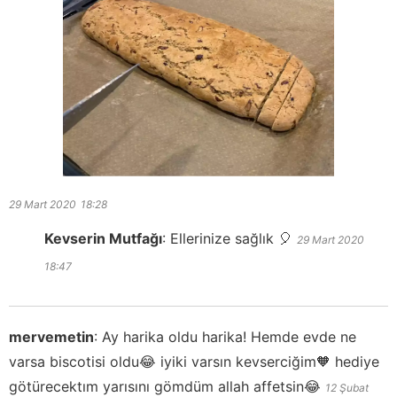
29 Mart 2020
18:28
Kevserin Mutfağı
:
Ellerinize sağlık 🎈
29 Mart 2020
18:47
mervemetin
:
Ay harika oldu harika! Hemde evde ne
varsa biscotisi oldu😂 iyiki varsın kevserciğim🧡 hediye
götürecektım yarısını gömdüm allah affetsin😂
12 Şubat