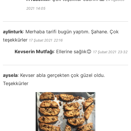
2021
14:05
aylinturk
:
Merhaba tarifi bugün yaptım. Şahane. Çok
teşekkürler
17 Şubat 2021
22:16
Kevserin Mutfağı
:
Ellerine sağlık😊
17 Şubat 2021
23:32
aysela
:
Kevser abla gerçekten çok güzel oldu.
Teşekkürler