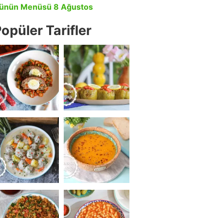
ünün Menüsü 8 Ağustos
opüler Tarifler