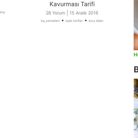
Kavurması Tarifi
|
olma
28 Yorum
15 Aralık 2016
•
•
kış yemekleri
kışlık tarifler
kuru biber
H