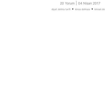
|
20 Yorum
04 Nisan 2017
•
•
diyet dolma tarifi
kinoa dolması
kinoalı d