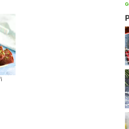
G
P
i