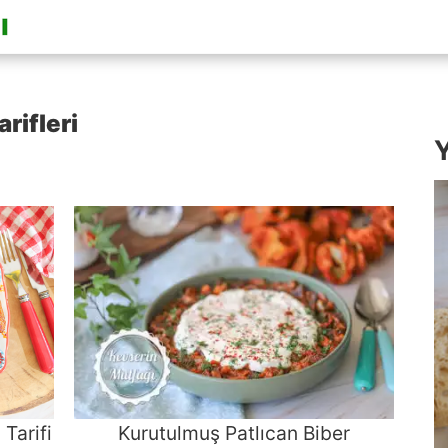
rifleri
Y
Tarifi
Kurutulmuş Patlıcan Biber