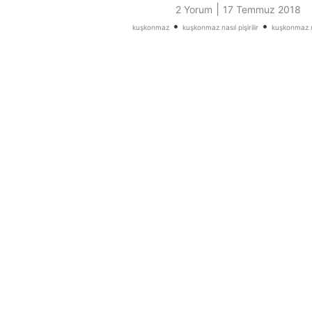
|
2 Yorum
17 Temmuz 2018
•
•
kuşkonmaz
kuşkonmaz nasıl pişirilir
kuşkonmaz n