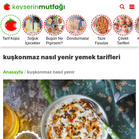
Tarif Küpü
Soğuk
Bugün Ne
Dondurmalar
Taze
Çilekli
İçecekler
Pişirsem?
Fasulye
Tarifleri
Zamanı
kuşkonmaz nasıl yenir yemek tarifleri
Anasayfa
/
kuşkonmaz nasıl yenir