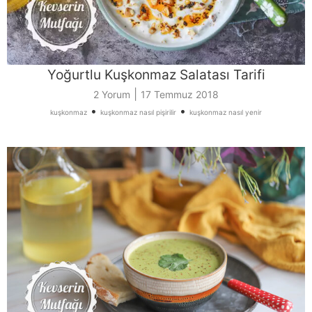
Yoğurtlu Kuşkonmaz Salatası Tarifi
|
2 Yorum
17 Temmuz 2018
•
•
kuşkonmaz
kuşkonmaz nasıl pişirilir
kuşkonmaz nasıl yenir