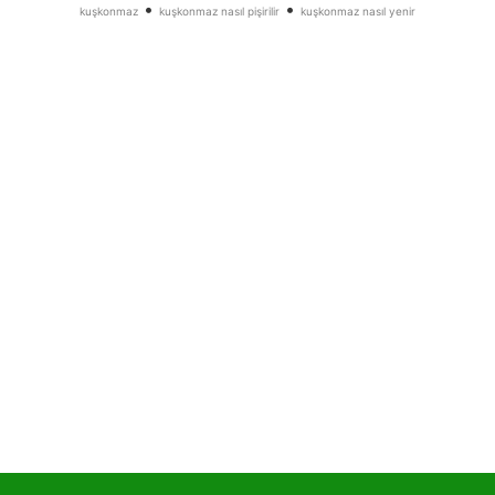
•
•
kuşkonmaz
kuşkonmaz nasıl pişirilir
kuşkonmaz nasıl yenir