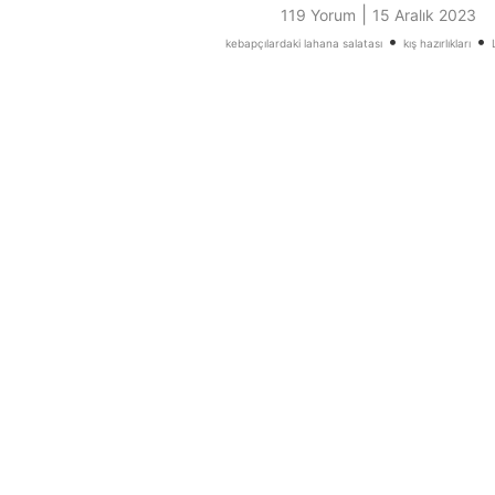
|
119 Yorum
15 Aralık 2023
•
•
kebapçılardaki lahana salatası
kış hazırlıkları