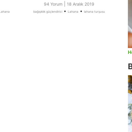
|
94 Yorum
18 Aralık 2019
•
•
Lahana
bağışıklık güçlendirici
Lahana
lahana turşusu
H