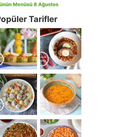
ünün Menüsü 8 Ağustos
opüler Tarifler