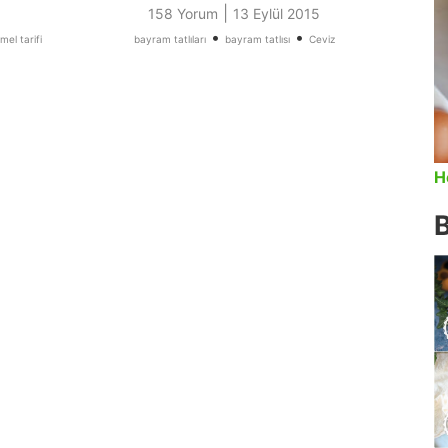
|
158 Yorum
13 Eylül 2015
•
•
mel tarifi
bayram tatlıları
bayram tatlısı
Ceviz
H