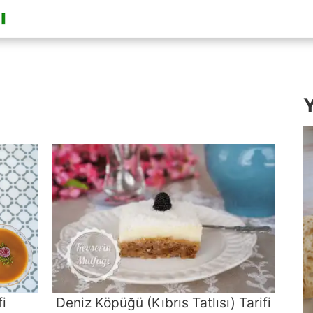
Y
i
Deniz Köpüğü (Kıbrıs Tatlısı) Tarifi