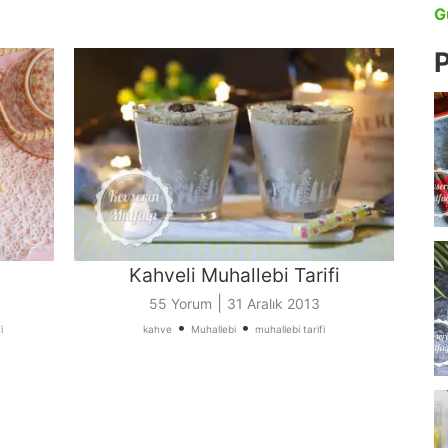
G
P
Kahveli Muhallebi Tarifi
|
55 Yorum
31 Aralık 2013
•
•
i
kahve
Muhallebi
muhallebi tarifi