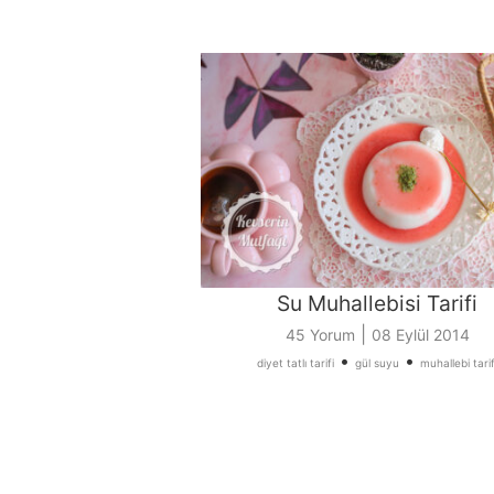
Su Muhallebisi Tarifi
|
45 Yorum
08 Eylül 2014
•
•
diyet tatlı tarifi
gül suyu
muhallebi tarif