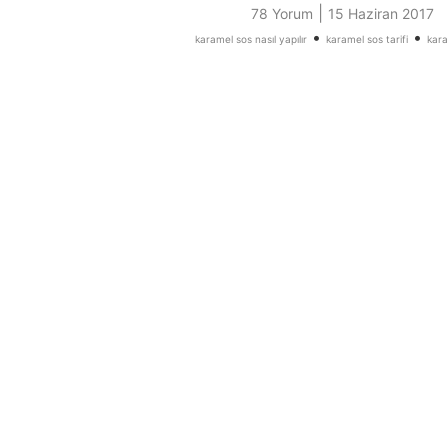
|
78 Yorum
15 Haziran 2017
•
•
karamel sos nasıl yapılır
karamel sos tarifi
kara