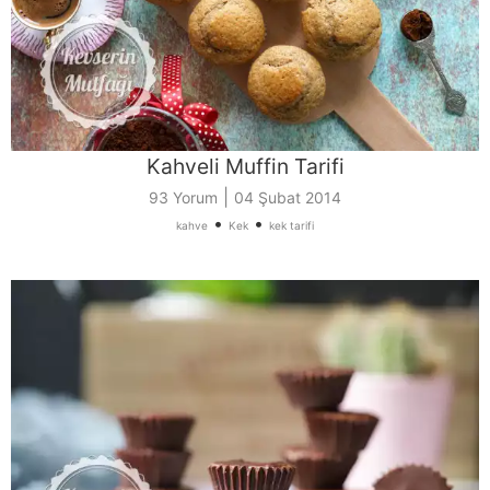
Kahveli Muffin Tarifi
|
93 Yorum
04 Şubat 2014
•
•
kahve
Kek
kek tarifi