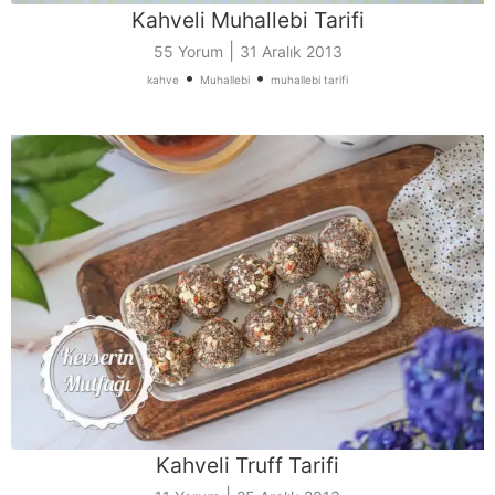
Kahveli Muhallebi Tarifi
|
55 Yorum
31 Aralık 2013
•
•
kahve
Muhallebi
muhallebi tarifi
Kahveli Truff Tarifi