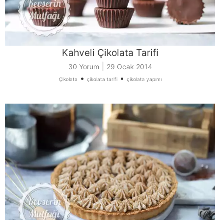
Kahveli Çikolata Tarifi
|
30 Yorum
29 Ocak 2014
•
•
Çikolata
çikolata tarifi
çikolata yapımı