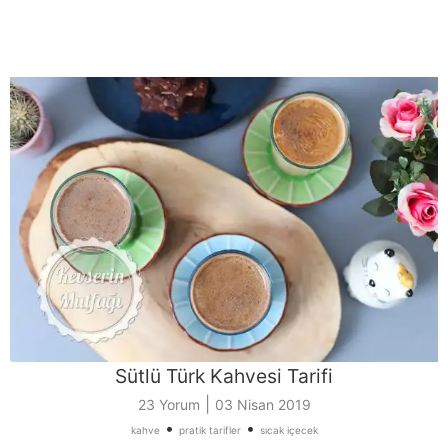
Sütlü Türk Kahvesi Tarifi
|
23 Yorum
03 Nisan 2019
•
•
kahve
pratik tarifler
sıcak içecek