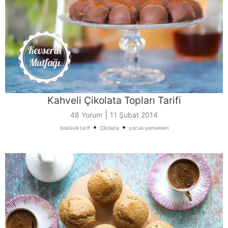
Kahveli Çikolata Topları Tarifi
|
48 Yorum
11 Şubat 2014
•
•
bisküvili tarif
Çikolata
çocuk yemekleri