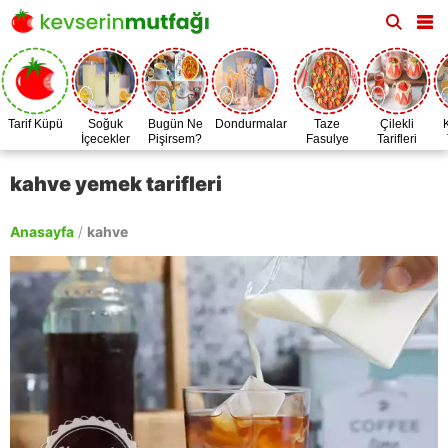
Tarif Küpü
Soğuk
Bugün Ne
Dondurmalar
Taze
Çilekli
İçecekler
Pişirsem?
Fasulye
Tarifleri
Zamanı
kahve yemek tarifleri
Anasayfa
/
kahve