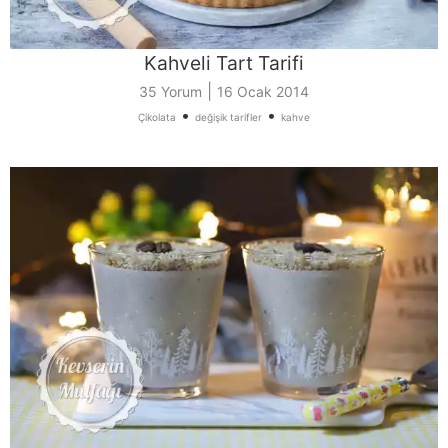
Kahveli Tart Tarifi
|
35 Yorum
16 Ocak 2014
•
•
Çikolata
değişik tarifler
kahve