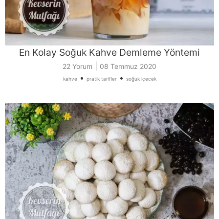
En Kolay Soğuk Kahve Demleme Yöntemi
|
22 Yorum
08 Temmuz 2020
•
•
kahve
pratik tarifler
soğuk içecek