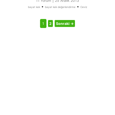
|
11 Yorum
25 Aralık 2013
•
•
bayat kek
bayat kek değerlendirme
Ceviz
1
2
Sonraki →