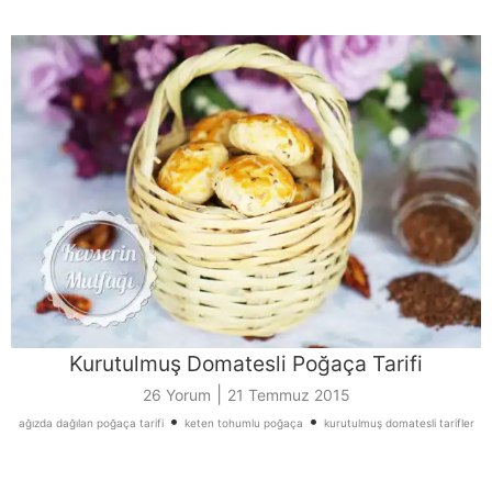
Kurutulmuş Domatesli Poğaça Tarifi
|
26 Yorum
21 Temmuz 2015
•
•
ağızda dağılan poğaça tarifi
keten tohumlu poğaça
kurutulmuş domatesli tarifler