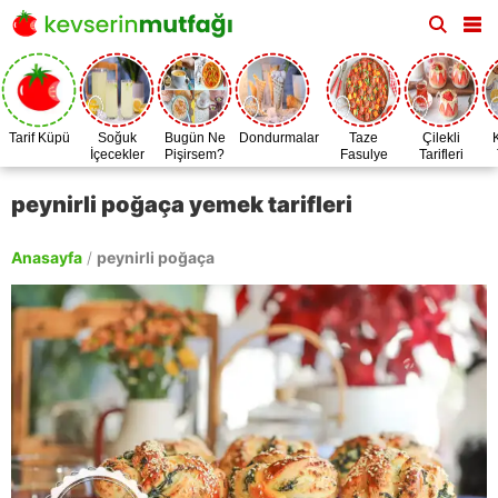
Tarif Küpü
Soğuk
Bugün Ne
Dondurmalar
Taze
Çilekli
İçecekler
Pişirsem?
Fasulye
Tarifleri
Zamanı
peynirli poğaça yemek tarifleri
Anasayfa
/
peynirli poğaça