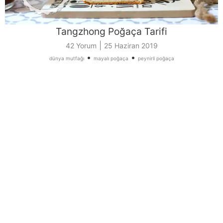
Tangzhong Poğaça Tarifi
|
42 Yorum
25 Haziran 2019
•
•
dünya mutfağı
mayalı poğaça
peynirli poğaça