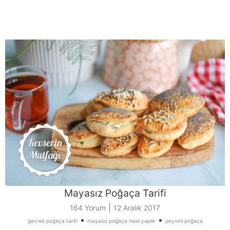
Mayasız Poğaça Tarifi
|
164 Yorum
12 Aralık 2017
•
•
gevrek poğaça tarifi
mayasız poğaça nasıl yapılır
peynirli poğaça