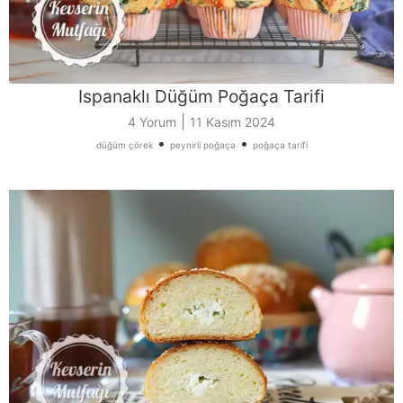
Ispanaklı Düğüm Poğaça Tarifi
|
4 Yorum
11 Kasım 2024
•
•
düğüm çörek
peynirli poğaça
poğaça tarifi