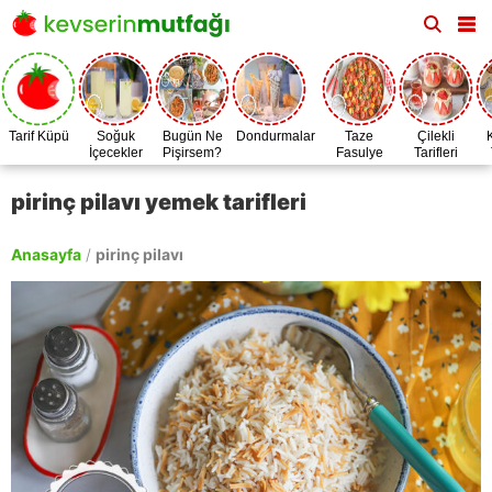
Tarif Küpü
Soğuk
Bugün Ne
Dondurmalar
Taze
Çilekli
İçecekler
Pişirsem?
Fasulye
Tarifleri
Zamanı
pirinç pilavı yemek tarifleri
Anasayfa
/
pirinç pilavı