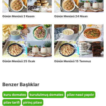
Günün Menüsü 3 Kasım
Günün Menüsü 24 Nisan
Günün Menüsü 25 Ocak
Günün Menüsü 15 Temmuz
Benzer Başlıklar
kuru domates
kurutulmuş domates
pilav nasıl yapılır
pilav tarifi
pirinç pilavı