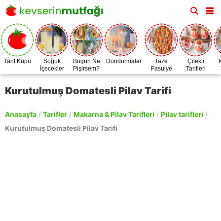
Tarif Küpü
Soğuk
Bugün Ne
Dondurmalar
Taze
Çilekli
İçecekler
Pişirsem?
Fasulye
Tarifleri
Zamanı
Kurutulmuş Domatesli Pilav Tarifi
Anasayfa
/
Tarifler
/
Makarna & Pilav Tarifleri
/
Pilav tarifleri
/
Kurutulmuş Domatesli Pilav Tarifi