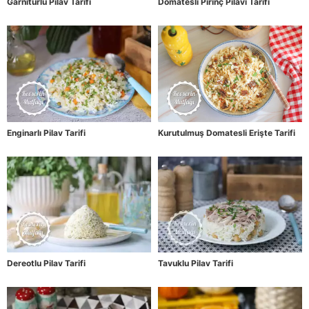
Garnitürlü Pilav Tarifi
Domatesli Pirinç Pilavı Tarifi
Enginarlı Pilav Tarifi
Kurutulmuş Domatesli Erişte Tarifi
Dereotlu Pilav Tarifi
Tavuklu Pilav Tarifi