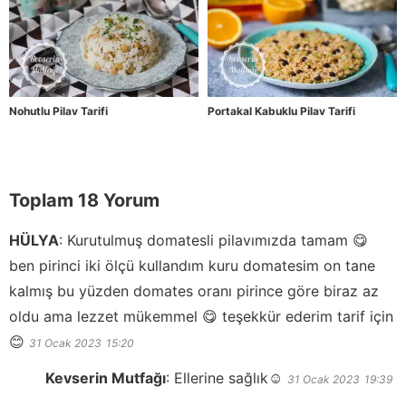
Nohutlu Pilav Tarifi
Portakal Kabuklu Pilav Tarifi
Toplam 18 Yorum
HÜLYA
:
Kurutulmuş domatesli pilavımızda tamam 😋
ben pirinci iki ölçü kullandım kuru domatesim on tane
kalmış bu yüzden domates oranı pirince göre biraz az
oldu ama lezzet mükemmel 😋 teşekkür ederim tarif için
😊
31 Ocak 2023
15:20
Kevserin Mutfağı
:
Ellerine sağlık☺️
31 Ocak 2023
19:39