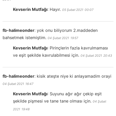
Kevserin Mutfağı
:
Hayır.
05 Şubat 2021
00:07
fb-halimeonder
:
yok onu biliyorum 2.maddeden
bahsetmek istemiştim.
04 Şubat 2021
19:57
Kevserin Mutfağı
:
Pirinçlerin fazla kavrulmaması
ve eşit şekilde kavrulabilmesi için.
04 Şubat 2021
20:43
fb-halimeonder
:
kisik ateşte niye ki anlayamadim orayi
04 Şubat 2021
16:47
Kevserin Mutfağı
:
Suyunu ağır ağır çekip eşit
şekilde pişmesi ve tane tane olması için.
04 Şubat
2021
19:48