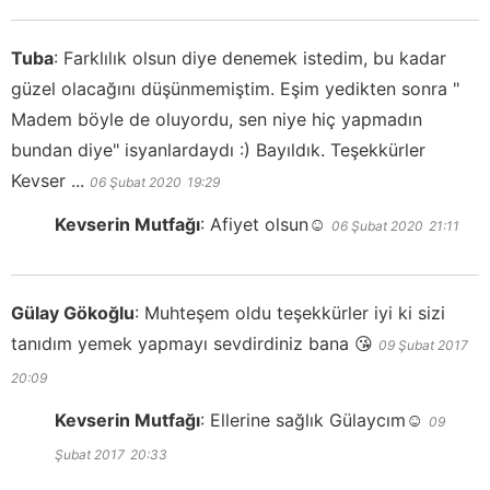
Tuba
:
Farklılık olsun diye denemek istedim, bu kadar
güzel olacağını düşünmemiştim. Eşim yedikten sonra "
Madem böyle de oluyordu, sen niye hiç yapmadın
bundan diye" isyanlardaydı :) Bayıldık. Teşekkürler
Kevser ...
06 Şubat 2020
19:29
Kevserin Mutfağı
:
Afiyet olsun☺️
06 Şubat 2020
21:11
Gülay Gökoğlu
:
Muhteşem oldu teşekkürler iyi ki sizi
tanıdım yemek yapmayı sevdirdiniz bana 😘
09 Şubat 2017
20:09
Kevserin Mutfağı
:
Ellerine sağlık Gülaycım☺️
09
Şubat 2017
20:33