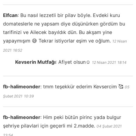
Elfcan
:
Bu nasıl lezzetli bir pilav böyle. Evdeki kuru
domateslerle ne yapsam diye düşünürken gördüm bu
tarifinizi ve Ailecek bayıldık dün. Bu akşam yine
yapaymışım 😅 Tekrar istiyorlar eşim ve oğlum.
12 Nisan
2021
16:52
Kevserin Mutfağı
:
Afiyet olsun☺️
12 Nisan 2021
18:14
fb-halimeonder
:
tmm teşekkür ederim Kevsercim 🥰
05
Şubat 2021
10:39
fb-halimeonder
:
Him peki bütün pirinc yada bulgur
şehriye pilavlari için geçerli mi 2.madde.
04 Şubat 2021
23:54