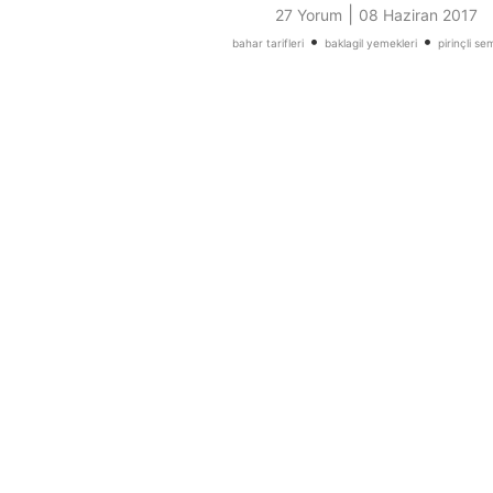
|
27 Yorum
08 Haziran 2017
•
•
bahar tarifleri
baklagil yemekleri
pirinçli se