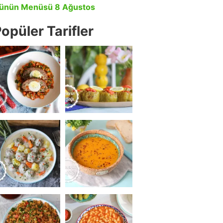
ünün Menüsü 8 Ağustos
opüler Tarifler