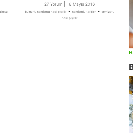
|
27 Yorum
18 Mayıs 2016
•
•
mizotu
bulgurlu semizotu nasıl pişirilir
semizotlu tarifler
semizotu
nasıl pişirilir
H