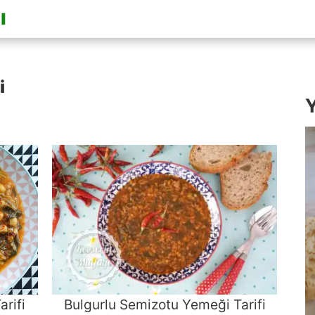
i
Y
rifi
Bulgurlu Semizotu Yemeği Tarifi