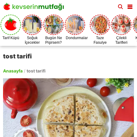
Tarif Küpü
Soğuk
Bugün Ne
Dondurmalar
Taze
Çilekli
İçecekler
Pişirsem?
Fasulye
Tarifleri
Zamanı
tost tarifi
Anasayfa
/
tost tarifi