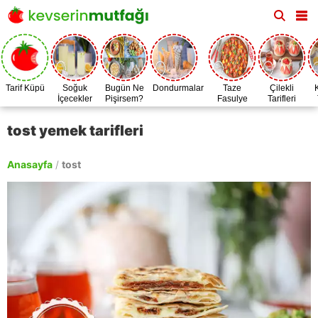
Tarif Küpü
Soğuk
Bugün Ne
Dondurmalar
Taze
Çilekli
İçecekler
Pişirsem?
Fasulye
Tarifleri
Zamanı
tost yemek tarifleri
Anasayfa
/
tost