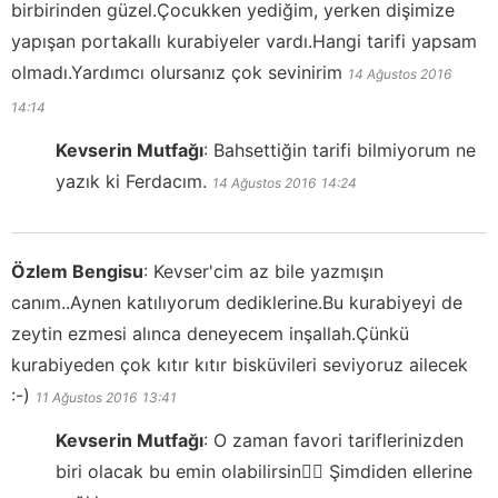
birbirinden güzel.Çocukken yediğim, yerken dişimize
yapışan portakallı kurabiyeler vardı.Hangi tarifi yapsam
olmadı.Yardımcı olursanız çok sevinirim
14 Ağustos 2016
14:14
Kevserin Mutfağı
:
Bahsettiğin tarifi bilmiyorum ne
yazık ki Ferdacım.
14 Ağustos 2016
14:24
Özlem Bengisu
:
Kevser'cim az bile yazmışın
canım..Aynen katılıyorum dediklerine.Bu kurabiyeyi de
zeytin ezmesi alınca deneyecem inşallah.Çünkü
kurabiyeden çok kıtır kıtır bisküvileri seviyoruz ailecek
:-)
11 Ağustos 2016
13:41
Kevserin Mutfağı
:
O zaman favori tariflerinizden
biri olacak bu emin olabilirsin👍🏻 Şimdiden ellerine