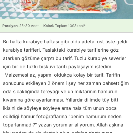
Porsiyon
: 25-30 Adet
Kalori
: Toplam 1093kcal*
Bu hafta kurabiye haftası gibi oldu adeta, üst üste geldi
kurabiye tarifleri. Taslaktaki kurabiye tariflerine göz
atarken gözüme çarptı bu tarif. Tuzlu kurabiye severler
için bir de tuzlu bisküvi tarifi paylaşayım istedim.
Malzemesi az, yapımı oldukça kolay bir tarif. Tarifin
sonucunu etkileyen 2 önemli şey her zaman bahsettiğim
oda sıcaklığında tereyağı ve un miktarının hamurun
kıvamına göre ayarlanması. Yıllardır dilimde tüy bitti
ikisini de söyleye söyleye ama hala tüm unun boca
edildiği hamur fotoğraflarına "benim hamurum neden
toparlanmadı?" yazan yorumlar alıyorum. Allah aşkına
bir yandan da siz destek olun, eşinize dostunuza,