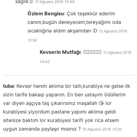
sağlık☺️
11 Ağustos 2016
14:49
Özlem Bengisu
:
Çok teşekkür ederim
canım,bugün deneyecem,tereyağımı oda
sıcaklığına aldım akşamdan :D
12 Ağustos 2016
12:56
Kevserin Mutfağı
:
👍🏻👍🏻👍🏻
12 Ağustos 2016
14:42
tuba
:
Kevser hanım aklıma bir tatlı,kurabiye ne gelse ilk
sizin tarife bakaıp yaparım. En ben ustayım ödüllerim
var diyen aşçıya taş çıkarırsınız maşallah 😘 lor
kurabiyesi yiyordum pastane yapımı aklıma geldi
sitenize baktım lor kurabiyesi tarifi yok rica etsem
uygun zamanda paylaşır mısınız ?
10 Ağustos 2016
15:20