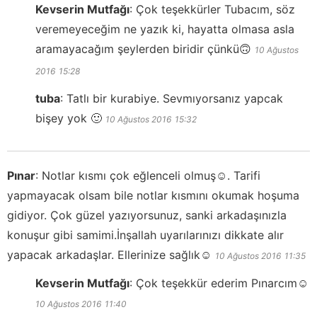
Kevserin Mutfağı
:
Çok teşekkürler Tubacım, söz
veremeyeceğim ne yazık ki, hayatta olmasa asla
aramayacağım şeylerden biridir çünkü🙃
10 Ağustos
2016
15:28
tuba
:
Tatlı bir kurabiye. Sevmıyorsanız yapcak
bişey yok 🙂
10 Ağustos 2016
15:32
Pınar
:
Notlar kısmı çok eğlenceli olmuş☺️. Tarifi
yapmayacak olsam bile notlar kısmını okumak hoşuma
gidiyor. Çok güzel yazıyorsunuz, sanki arkadaşınızla
konuşur gibi samimi.İnşallah uyarılarınızı dikkate alır
yapacak arkadaşlar. Ellerinize sağlık☺️
10 Ağustos 2016
11:35
Kevserin Mutfağı
:
Çok teşekkür ederim Pınarcım☺️
10 Ağustos 2016
11:40