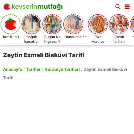
Tarif Küpü
Soğuk
Bugün Ne
Dondurmalar
Taze
Çilekli
İçecekler
Pişirsem?
Fasulye
Tarifleri
Zamanı
Zeytin Ezmeli Bisküvi Tarifi
Anasayfa
/
Tarifler
/
Kurabiye Tarifleri
/
Zeytin Ezmeli Bisküvi
Tarifi