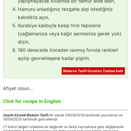
yapışmayacak kıvamda bir hamur elde edin,
Hamuru unladığınız tezgaha alıp istediğiniz
kalınlıkta açın,
Kurabiye kalıbıyla kesip fırın tepsisine
(yağlamanıza veya kağıt sermenize gerek yok)
dizin,
180 derecede önceden ısınmış fırında renkleri
açılıp gevrekleşene kadar pişirin.
Binlerce Tarifi Ücretsiz Cebine İndir
Afiyet olsun...
Click for recipe in English
Zeytin Ezmeli Bisküvi Tarifi
ilk olarak 09/08/2016 tarihinde yayınlandı ve
16/09/2025 tarihinde güncellendi.
(*) Kalori değeri ortalama bir değerdir ve farklı kaynaklara göre değişkenlik
gösterebilir. Kalori hesaplama için daha kesin sonuçlar almak isterseniz