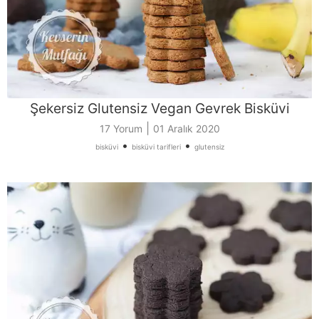
Şekersiz Glutensiz Vegan Gevrek Bisküvi
|
17 Yorum
01 Aralık 2020
•
•
bisküvi
bisküvi tarifleri
glutensiz