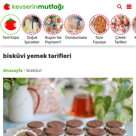
Tarif Küpü
Soğuk
Bugün Ne
Dondurmalar
Taze
Çilekli
İçecekler
Pişirsem?
Fasulye
Tarifleri
Zamanı
bisküvi yemek tarifleri
Anasayfa
/
bisküvi