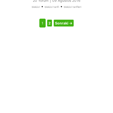
|
20 Yorum
09 Ağustos 2016
•
•
bisküvi
bisküvi tarifi
bisküvi tarifleri
1
2
Sonraki →