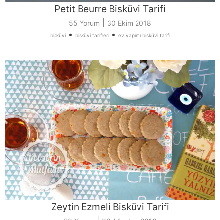
Petit Beurre Bisküvi Tarifi
|
55 Yorum
30 Ekim 2018
•
•
bisküvi
bisküvi tarifleri
ev yapımı bisküvi tarifi
Zeytin Ezmeli Bisküvi Tarifi