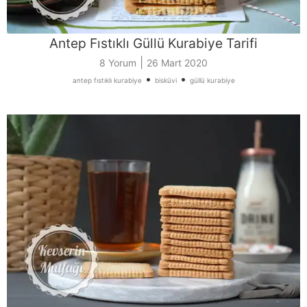
Antep Fıstıklı Güllü Kurabiye Tarifi
|
8 Yorum
26 Mart 2020
•
•
antep fıstıklı kurabiye
bisküvi
güllü kurabiye